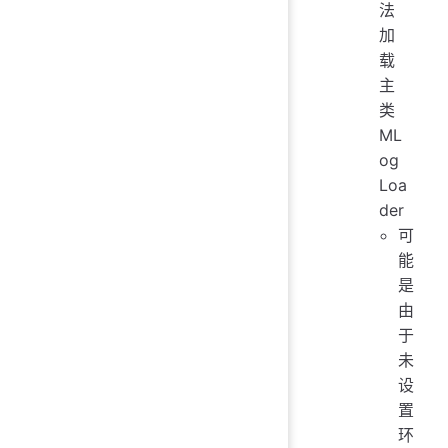
法
加
载
主
类
ML
og
Loa
der
可
能
是
由
于
未
设
置
环