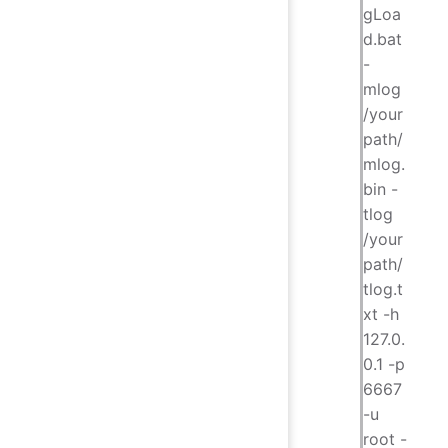
gLoa
d.bat
-
mlog
/your
path/
mlog.
bin -
tlog
/your
path/
tlog.t
xt -h
127.0.
0.1 -p
6667
-u
root -