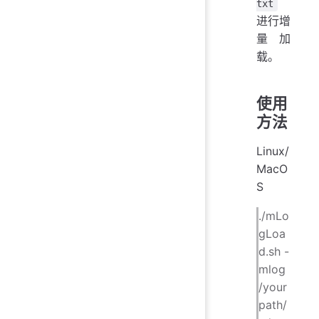
txt
进行增
量加
载。
使用
方法
Linux/
MacO
S
./mLo
gLoa
d.sh -
mlog
/your
path/