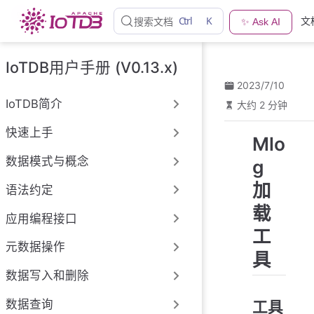
跳
Ctrl
K
文
搜索文档
✨ Ask AI
至
主
要
IoTDB用户手册 (V0.13.x)
內
2023/7/10
容
IoTDB简介
大约 2 分钟
快速上手
Mlo
数据模式与概念
g
加
语法约定
载
应用编程接口
工
元数据操作
具
数据写入和删除
数据查询
工具