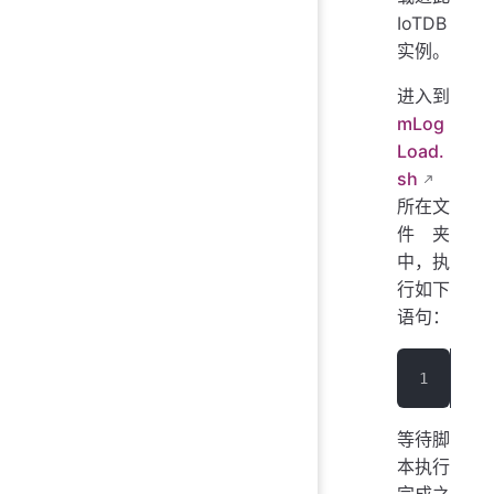
IoTDB
实例。
进入到
mLog
Load.
sh
所在文
件夹
中，执
行如下
语句：
./m
等待脚
本执行
完成之