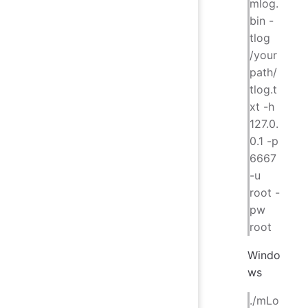
mlog.
bin -
tlog
/your
path/
tlog.t
xt -h
127.0.
0.1 -p
6667
-u
root -
pw
root
Windo
ws
./mLo