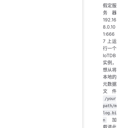
假定服
务器
192.16
8.0.10
1:666
7 上运
行一个
IoTDB
实例，
想从将
本地的
元数据
文件
/your
path/m
log.bi
加
n
载进此