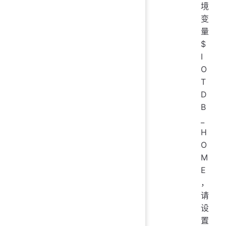
境
变
量
$
I
O
T
D
B
_
H
O
M
E
，
请
设
置