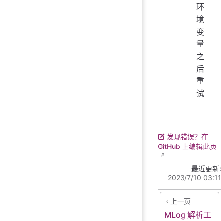
环
境
变
量
之
后
重
试
发现错误？在
GitHub 上编辑此页
最近更新:
2023/7/10 03:11
上一页
MLog 解析工