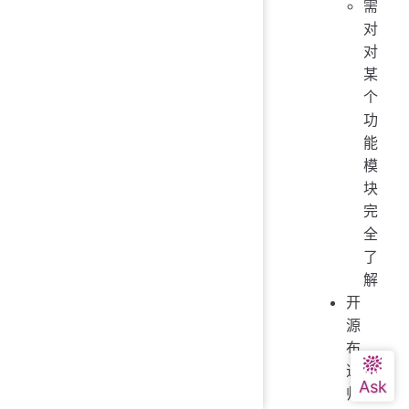
需
对
对
某
个
功
能
模
块
完
全
了
解
开
源
布
道
师