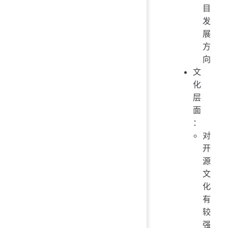
目
发
展
方
向
文
化
层
面
：
对
开
源
文
化
有
较
强