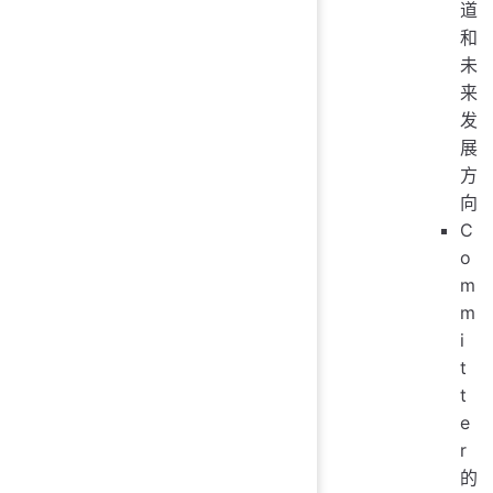
道
和
未
来
发
展
方
向
C
o
m
m
i
t
t
e
r
的