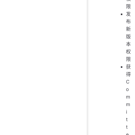
限
发
布
新
版
本
权
限
获
得
C
o
m
m
i
t
t
e