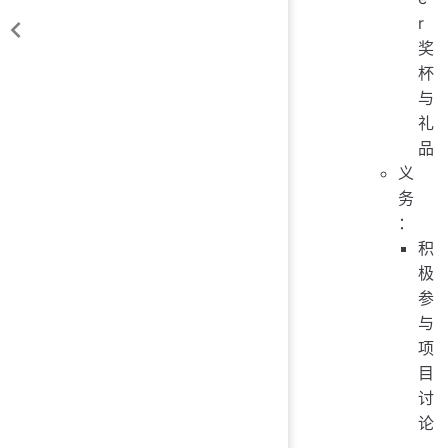
r
奖
杯
与
礼
品
义
务
：
积
极
参
与
项
目
讨
论
，