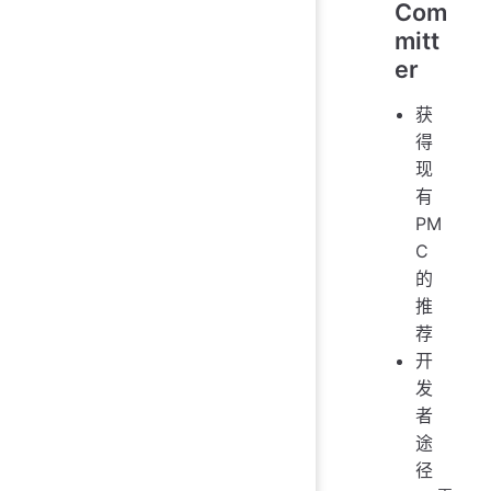
Com
mitt
er
获
得
现
有
PM
C
的
推
荐
开
发
者
途
径