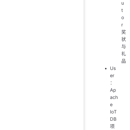
u
t
o
r
奖
状
与
礼
品
Us
er
：
Ap
ach
e
IoT
DB
项