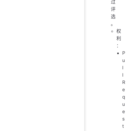
过
评
选
。
权
利
：
P
u
l
l
R
e
q
u
e
s
t