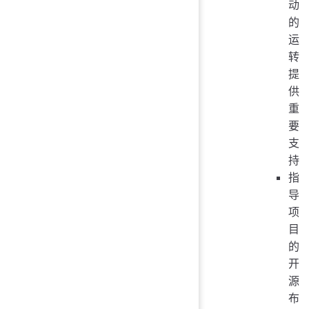
动
的
运
转
提
供
重
要
支
持
指
导
项
目
的
开
源
布