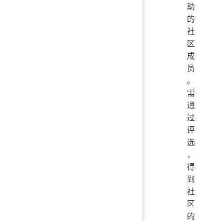
助
的
社
区
成
员
。
需
通
过
评
选
，
得
到
社
区
的