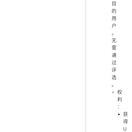
目
的
用
户
。
无
需
通
过
评
选
。
权
利
：
获
得
U