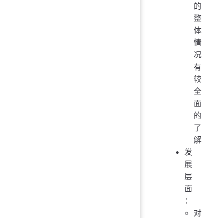
的
整
体
情
况
有
较
全
面
的
了
解
发
展
层
面
：
对