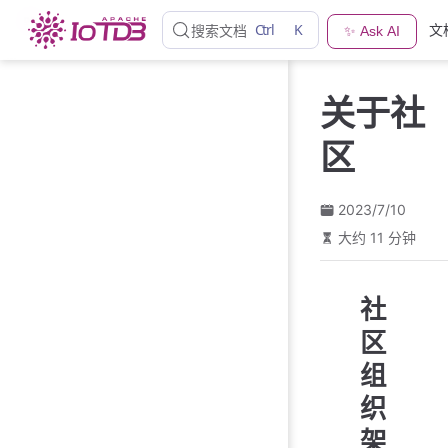
跳
Ctrl
K
文
搜索文档
✨ Ask AI
至
主
要
关于社
內
容
区
2023/7/10
大约 11 分钟
社
区
组
织
架