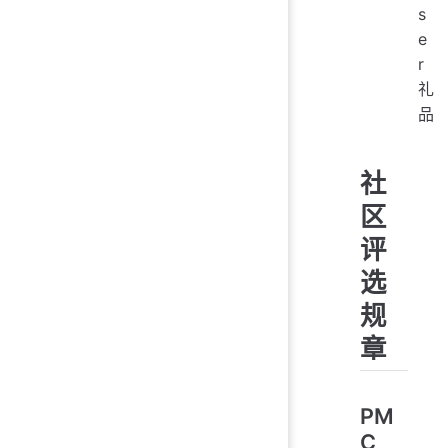
s
e
r
礼
品
社
区
评
选
规
章
PM
C