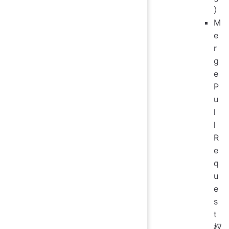
）
M
e
r
g
e
P
u
l
l
R
e
q
u
e
s
t
权