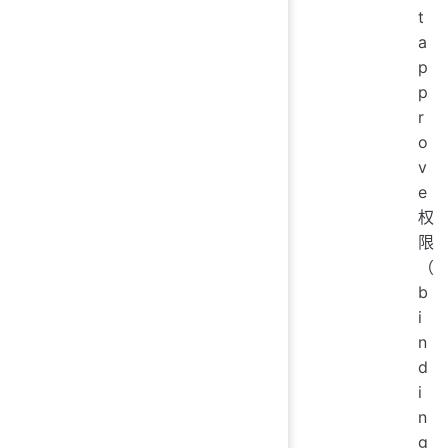
t
a
p
p
r
o
v
e
权
限
（
b
i
n
d
i
n
g