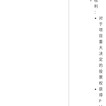
权
利
：
对
于
项
目
重
大
决
定
的
投
票
权
获
得
P