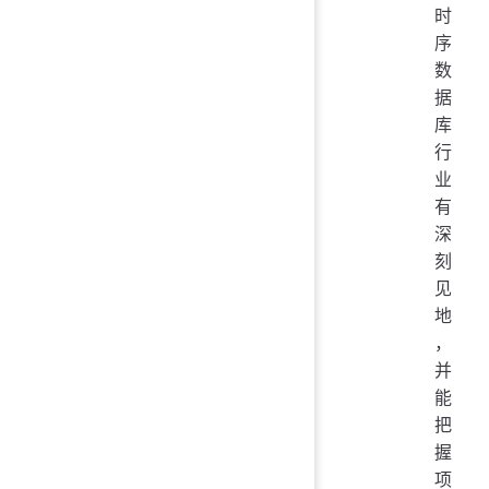
时
序
数
据
库
行
业
有
深
刻
见
地
，
并
能
把
握
项