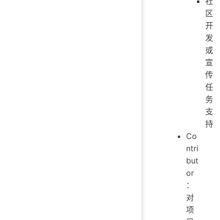
社
区
开
发
或
宣
传
任
务
支
持
Co
ntri
but
or
：
对
项