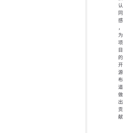
认
同
感
，
为
项
目
的
开
源
布
道
做
出
贡
献