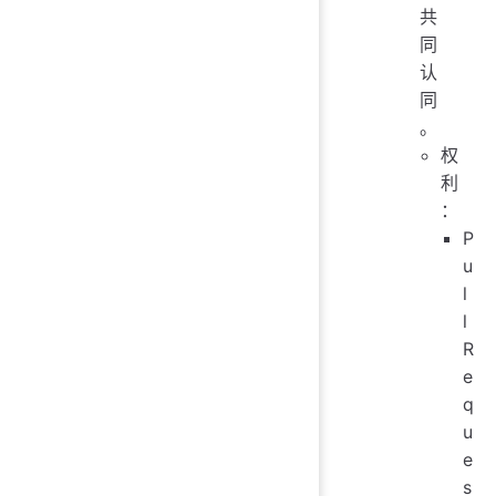
共
同
认
同
。
权
利
：
P
u
l
l
R
e
q
u
e
s