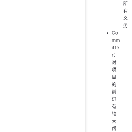
所
有
义
务
Co
mm
itte
r：
对
项
目
的
前
进
有
较
大
帮