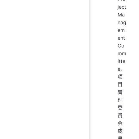
ject
Ma
nag
em
ent
Co
mm
itte
e，
项
目
管
理
委
员
会
成
员