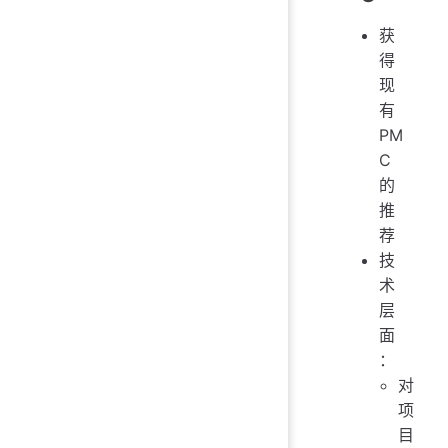
获
得
现
有
PM
C
的
推
荐
技
术
层
面
：
对
项
目