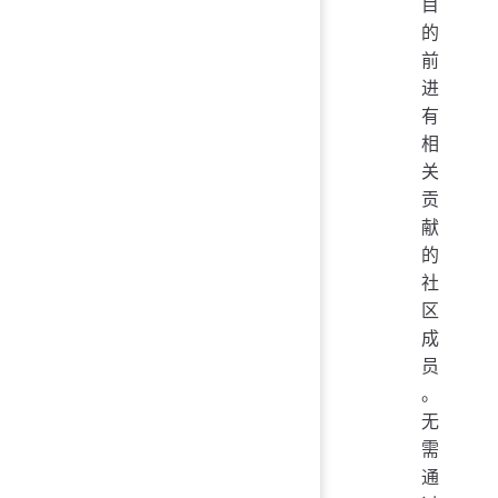
目
的
前
进
有
相
关
贡
献
的
社
区
成
员
。
无
需
通