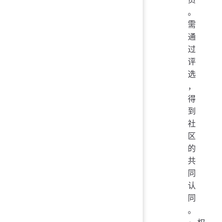
。
需
通
过
评
选
，
得
到
社
区
的
共
同
认
同
。