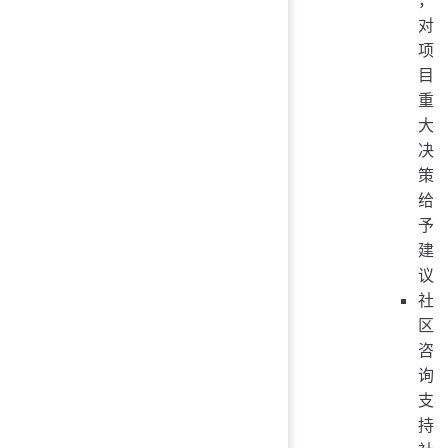
对
项
目
重
大
决
策
给
予
建
议
社
区
咨
询
支
持