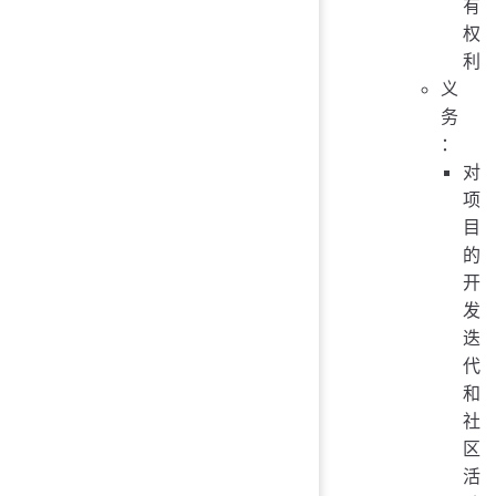
有
权
利
义
务
：
对
项
目
的
开
发
迭
代
和
社
区
活