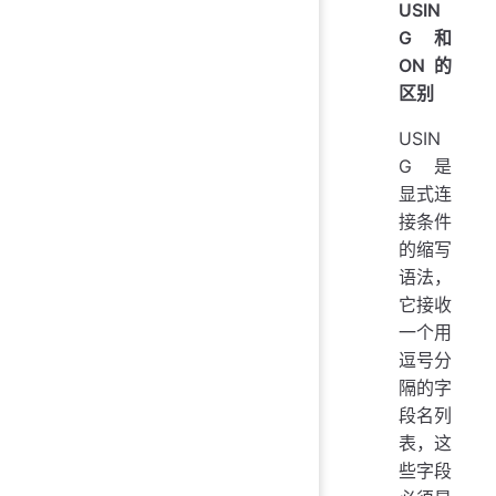
USIN
G 和
ON 的
区别
USIN
G 是
显式连
接条件
的缩写
语法，
它接收
一个用
逗号分
隔的字
段名列
表，这
些字段