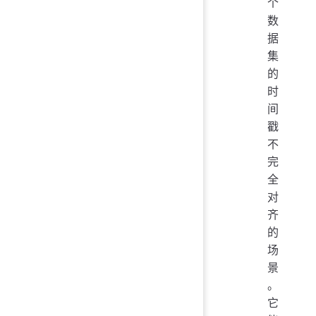
个
数
据
集
的
时
间
戳
不
完
全
对
齐
的
场
景
。
它