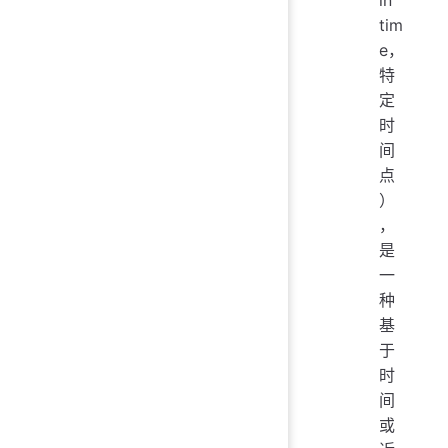
in
tim
e，
特
定
时
间
点
）
，
是
一
种
基
于
时
间
或