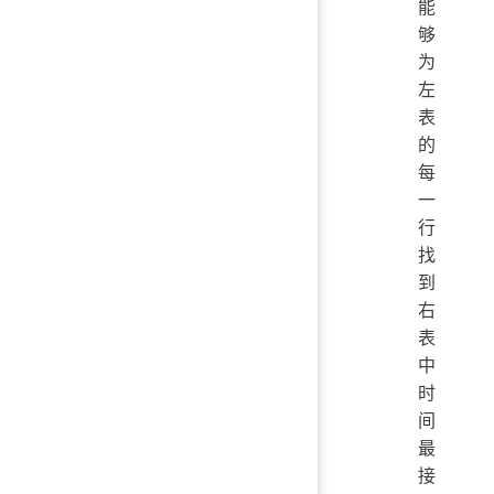
能
够
为
左
表
的
每
一
行
找
到
右
表
中
时
间
最
接