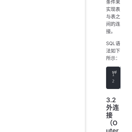
条件来
实现表
与表之
间的连
接。
SQL语
法如下
所示：
//
SEL
3.2
外连
接
（O
uter