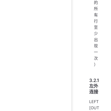
的
所
有
行
至
少
出
现
一
次
）
3.2.1
左外
连接
LEFT
[OUT