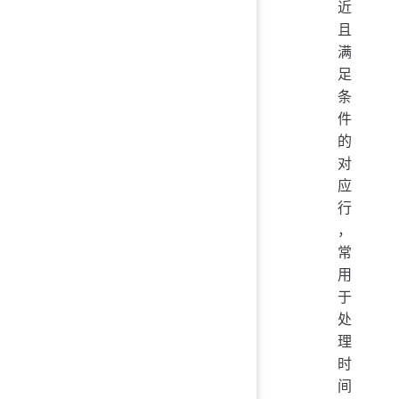
近
且
满
足
条
件
的
对
应
行
，
常
用
于
处
理
时
间