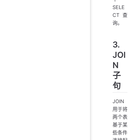
SELE
CT 查
询。
3.
JOI
N
子
句
JOIN
用于将
两个表
基于某
些条件