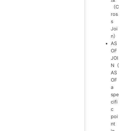
（C
ros
s
Joi
n）
AS
OF
JOI
N（
AS
OF
a
spe
cifi
c
poi
nt