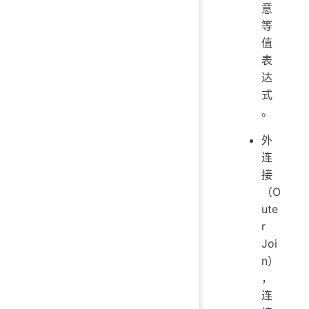
意
等
值
表
达
式
。
外
连
接
（O
ute
r
Joi
n）
，
连