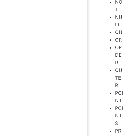
NO
T
NU
LL
ON
OR
OR
DE
R
OU
TE
R
POI
NT
POI
NT
S
PR