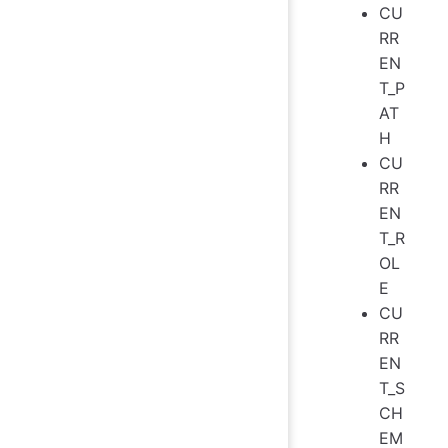
CU
RR
EN
T_P
AT
H
CU
RR
EN
T_R
OL
E
CU
RR
EN
T_S
CH
EM