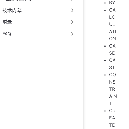
BY
CA
技术内幕
LC
附录
UL
ATI
FAQ
ON
CA
SE
CA
ST
CO
NS
TR
AIN
T
CR
EA
TE