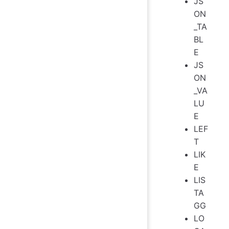
JS
ON
_TA
BL
E
JS
ON
_VA
LU
E
LEF
T
LIK
E
LIS
TA
GG
LO