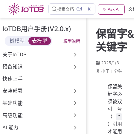
跳
Ctrl
K
文
搜索文档
✨ Ask AI
至
主
要
IoTDB用户手册(V2.0.x)
保留字&
內
容
树模型
表模型
模型说明
关键字
关于IoTDB
2025/1/3
预备知识
小于 1 分钟
快速上手
保留关
安装部署
键字必
须被双
基础功能
引号
高级功能
（
"
）引用
AI 能力
才能用