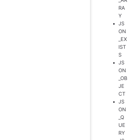
_AR
RA
Y
JS
ON
_EX
IST
S
JS
ON
_OB
JE
CT
JS
ON
_Q
UE
RY