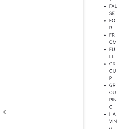
FAL
SE
FO
R
FR
OM
FU
LL
GR
OU
P
GR
OU
PIN
G
HA
VIN
G