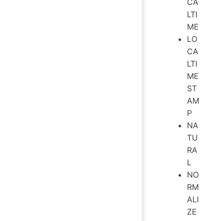
CA
LTI
ME
LO
CA
LTI
ME
ST
AM
P
NA
TU
RA
L
NO
RM
ALI
ZE