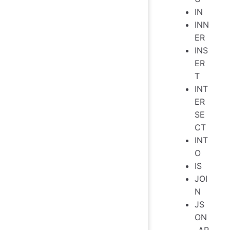
IN
INN
ER
INS
ER
T
INT
ER
SE
CT
INT
O
IS
JOI
N
JS
ON