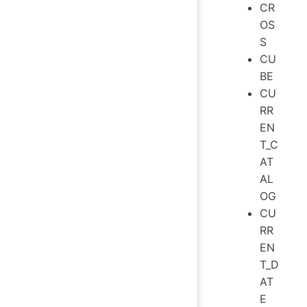
CR
OS
S
CU
BE
CU
RR
EN
T_C
AT
AL
OG
CU
RR
EN
T_D
AT
E