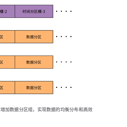
灵活增加数据分区组，实现数据的均衡分布和高效