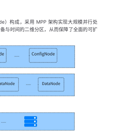
aNode）构成，采用 MPP 架构实现大规模并行处
设备与时间的二维分区，从而保障了全面的可扩