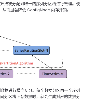
分区算法被分配到唯一的序列分区槽进行管理。使
显著降低 ConfigNode 内存开销。
列数据进行横向切分。每个数据分区由一个序列
时间分区槽下有数据时，就会生成对应的数据分