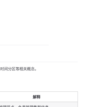
、时间分区等相关概念。
解释