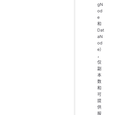
gN
od
e
和
Dat
aN
od
e）
，
仅
副
本
数
和
可
提
供
服