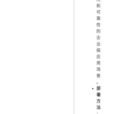
和
可
靠
性
的
企
业
级
应
用
场
景
。
部
署
方
法
：