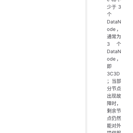
少于 3
个
DataN
ode，
通常为
3 个
DataN
ode，
即
3C3D
；当部
分节点
出现故
障时，
剩余节
点仍然
能对外
提供服