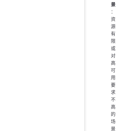
景
：
资
源
有
限
或
对
高
可
用
要
求
不
高
的
场
景