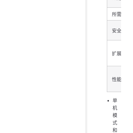
所需机器
安全可靠
扩展性
性能
单
机
模
式
和