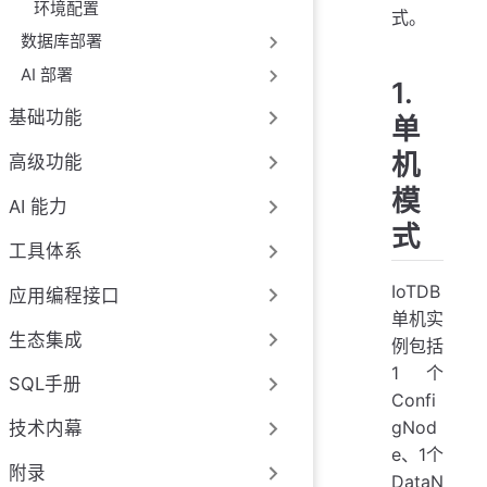
环境配置
式。
数据库部署
AI 部署
1.
基础功能
单
机
高级功能
模
AI 能力
式
工具体系
IoTDB
应用编程接口
单机实
生态集成
例包括
1 个
SQL手册
Confi
gNod
技术内幕
e、1个
附录
DataN