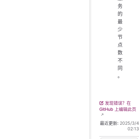
务
的
最
少
节
点
数
不
同
。
发现错误？在
GitHub 上编辑此页
最近更新:
2025/3/4
02:13