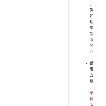
，
例
如
边
缘
端
服
务
器
。
部
署
方
法
：
单
机
版