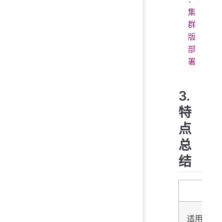
集
群
版
部
署
3.
特
点
总
结
维度
适用场景