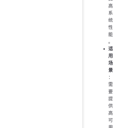
高
系
统
性
能
。
适
用
场
景
：
需
要
提
供
高
可
用