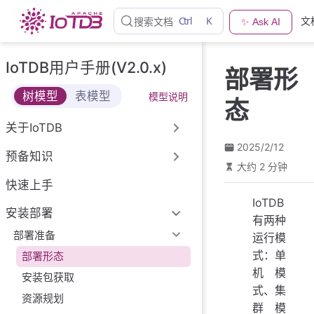
跳
Ctrl
K
文
搜索文档
✨ Ask AI
至
主
要
IoTDB用户手册(V2.0.x)
部署形
內
容
树模型
表模型
模型说明
态
关于IoTDB
2025/2/12
预备知识
大约 2 分钟
快速上手
IoTDB
安装部署
有两种
部署准备
运行模
式：单
部署形态
机模
安装包获取
式、集
资源规划
群模