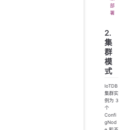
部
署
2.
集
群
模
式
IoTDB
集群实
例为 3
个
Confi
gNod
e 和不