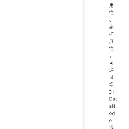
用
性
、
高
扩
展
性
，
可
通
过
增
加
Dat
aN
od
e
提