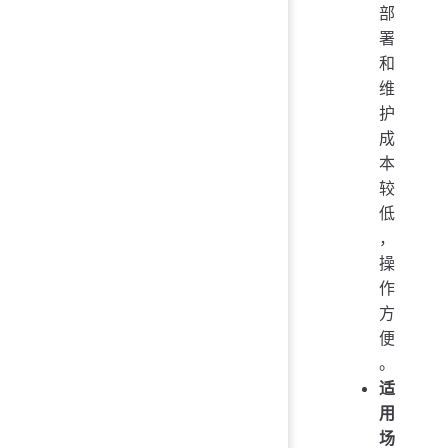
部
署
和
维
护
成
本
较
低
，
操
作
方
便
。
适
用
场