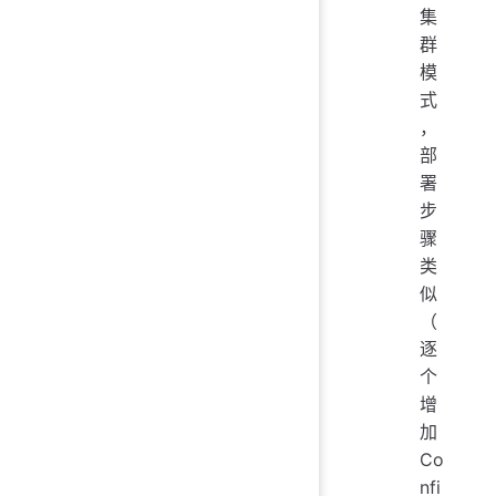
集
群
模
式
，
部
署
步
骤
类
似
（
逐
个
增
加
Co
nfi