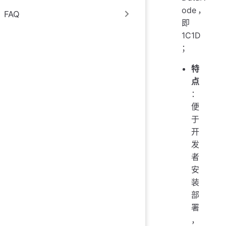
ode，
FAQ
即
1C1D
；
特
点
：
便
于
开
发
者
安
装
部
署
，