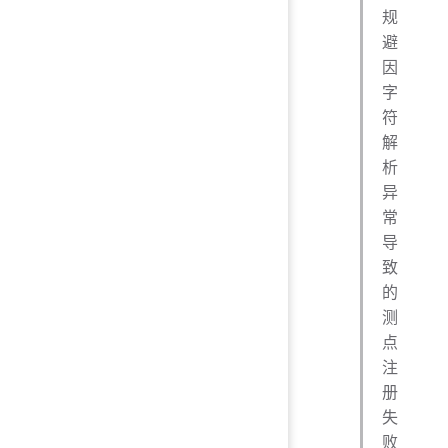
规
避
因
字
符
解
析
异
常
导
致
的
测
点
注
册
失
败