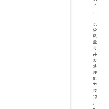
个
，
且
设
备
数
量
与
并
发
处
理
能
力
挂
钩
，
设