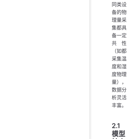
同类设
备的物
理量采
集都具
备一定
共性
（如都
采集温
度和湿
度物理
量），
数据分
析灵活
丰富。
2.1
模型