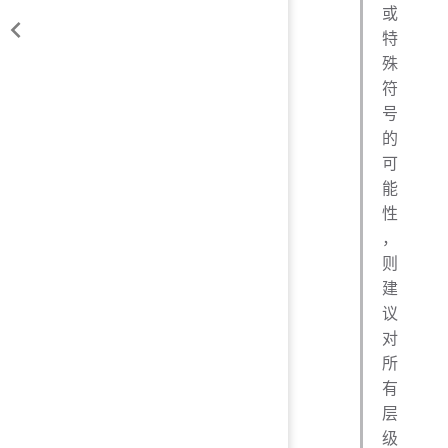
或
特
殊
符
号
的
可
能
性
，
则
建
议
对
所
有
层
级