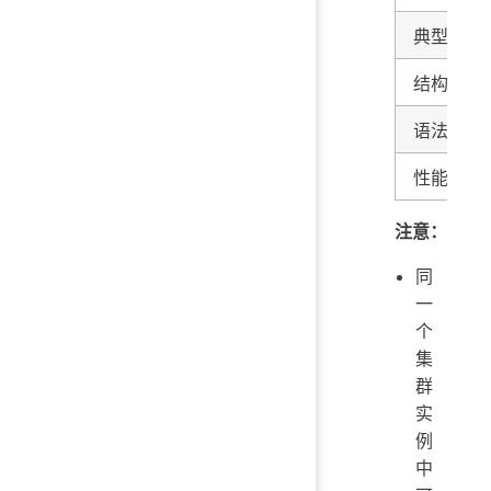
典型操作
结构特点
语法特点
性能对比
注意：
同
一
个
集
群
实
例
中