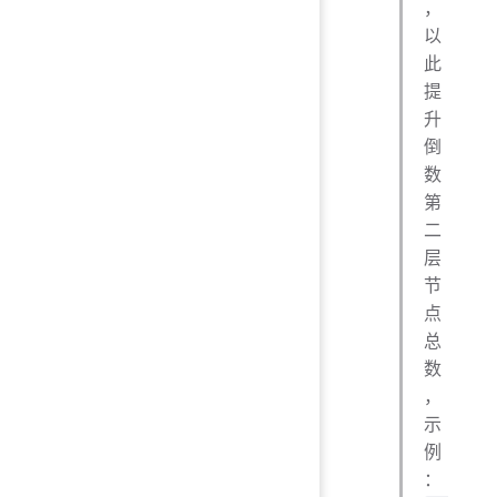
，
以
此
提
升
倒
数
第
二
层
节
点
总
数
，
示
例
：