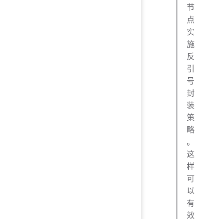
节
点
实
施
反
引
号
封
装
策
略
。
这
样
可
以
有
效