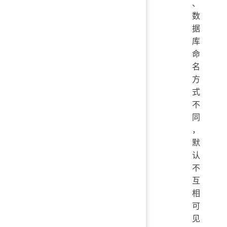
、
数
据
库
命
名
方
式
不
同
，
默
认
不
互
相
可
见