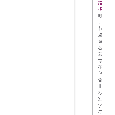
路
径
时
，
节
点
命
名
若
存
在
包
含
非
标
准
字
符