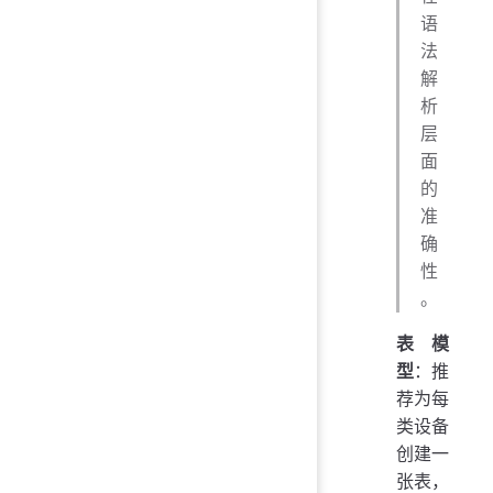
语
法
解
析
层
面
的
准
确
性
。
表模
型
：推
荐为每
类设备
创建一
张表，