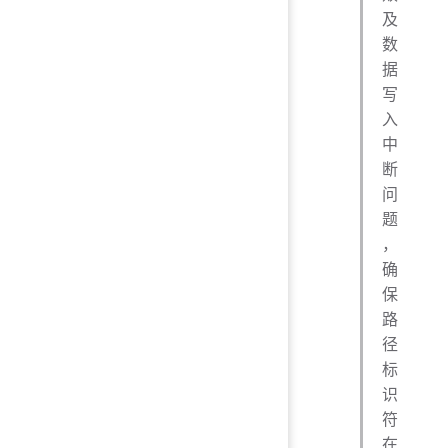
及
数
据
写
入
中
断
问
题
，
确
保
路
径
标
识
符
在