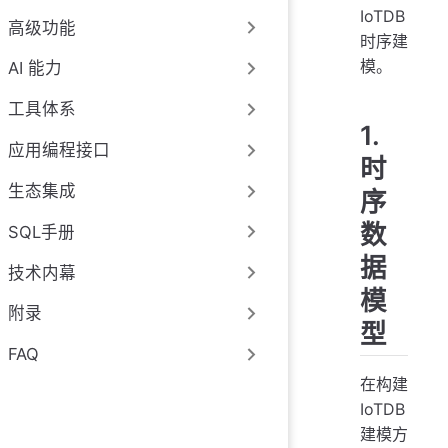
IoTDB
高级功能
时序建
模。
AI 能力
工具体系
1.
应用编程接口
时
生态集成
序
数
SQL手册
据
技术内幕
模
附录
型
FAQ
在构建
IoTDB
建模方