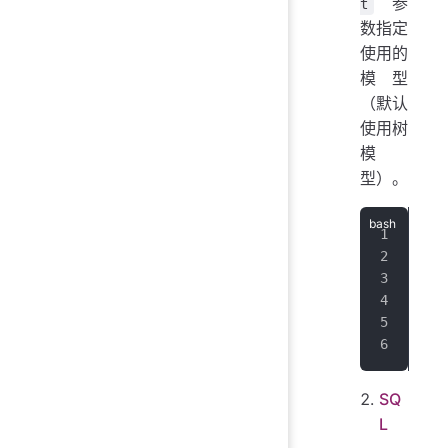
参
t
数指定
使用的
模型
（默认
使用树
模
型）。
# 
sta
sta
# 
sta
SQ
L