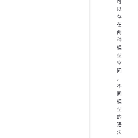
可
以
存
在
两
种
模
型
空
间
，
不
同
模
型
的
语
法