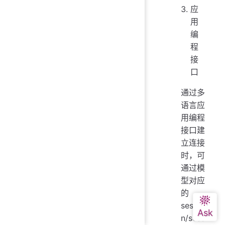
应
用
编
程
接
口
通过多
语言应
用编程
接口建
立连接
时，可
通过模
型对应
的
sessio
n/sess