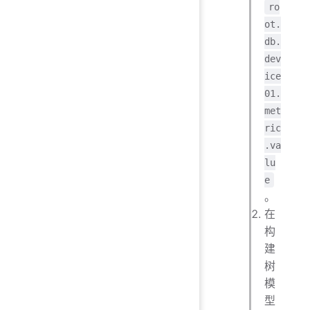
ro
ot.
db.
dev
ice
01.
met
ric
.va
lu
e
。
在
构
建
树
模
型