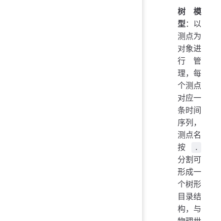
树模
型
：以
测点为
对象进
行管
理，每
个测点
对应一
条时间
序列，
测点名
按
.
分割可
形成一
个树形
目录结
构，与
物理世