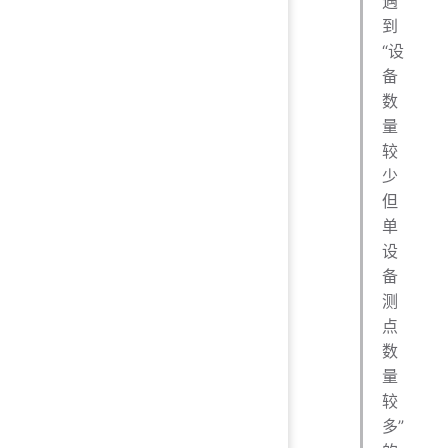
遇
到
“设
备
数
量
较
少
但
单
设
备
测
点
数
量
较
多”