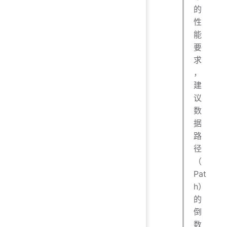
的
性
能
要
求
，
建
议
数
据
路
径
（
Pat
h）
的
倒
数