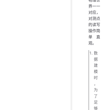
界一一
对应，
对测点
的读写
操作简
单直
观。
数
据
建
模
时
，
为
了
足
够