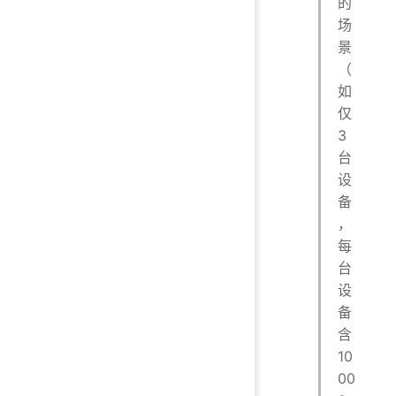
的
场
景
（
如
仅
3
台
设
备
，
每
台
设
备
含
10
00