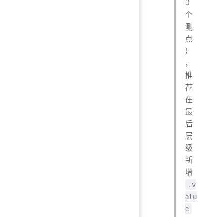
0
个
测
点
）
，
推
荐
在
最
后
层
级
新
增
.v
alu
e