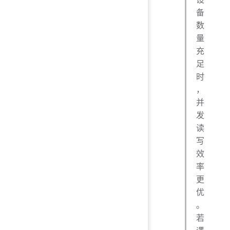
备
数
量
充
足
时
，
并
发
读
写
效
率
更
优
。
若