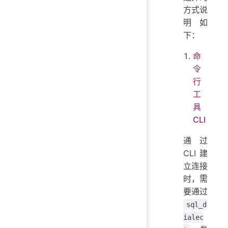
方式说
明如
下：
命
令
行
工
具
CLI
通过
CLI 建
立连接
时，需
要通过
sql_d
ialec