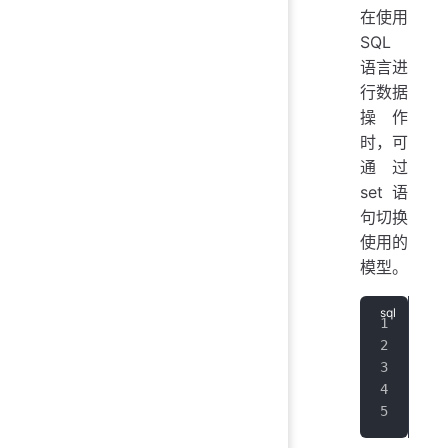
在使用
SQL
语言进
行数据
操作
时，可
通过
set 语
句切换
使用的
模型。
--
IoT
--
IoT