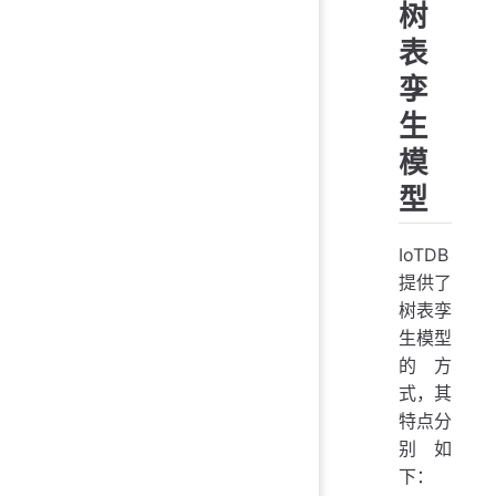
树
表
孪
生
模
型
IoTDB
提供了
树表孪
生模型
的方
式，其
特点分
别如
下：