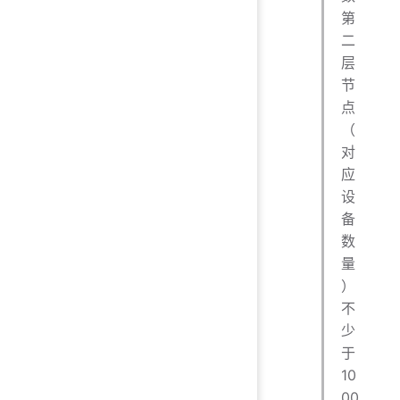
第
二
层
节
点
（
对
应
设
备
数
量
）
不
少
于
10
00