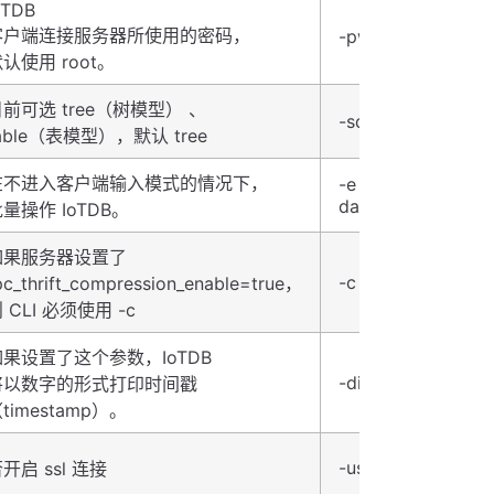
oTDB
客户端连接服务器所使用的密码，
-pw root
认使用 root。
前可选 tree（树模型） 、
-sql_dialect table
able（表模型），默认 tree
在不进入客户端输入模式的情况下，
-e "show
databases"
量操作 IoTDB。
如果服务器设置了
-c
pc_thrift_compression_enable=true，
 CLI 必须使用 -c
如果设置了这个参数，IoTDB
-disableISO8601
将以数字的形式打印时间戳
timestamp）。
-usessl true
开启 ssl 连接