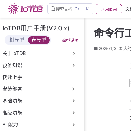
跳
Ctrl
K
文
搜索文档
✨ Ask AI
至
主
要
IoTDB用户手册(V2.0.x)
命令行
內
容
树模型
表模型
模型说明
2025/1/3
大约
关于IoTDB
预备知识
快速上手
安装部署
基础功能
高级功能
AI 能力