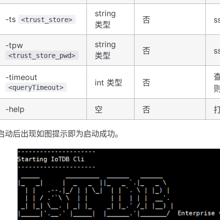
string
-ts
否
s
<trust_store>
类型
string
-tpw
否
s
类型
<trust_store_pwd>
-timeout
int 类型
否
<queryTimeout>
-help
空
否
打
启动后出现如图提示即为启动成功。