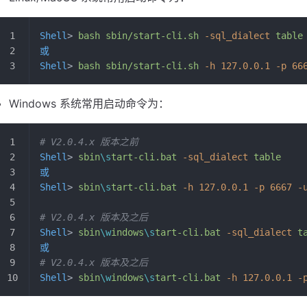
Shell
> 
bash
 sbin/start-cli.sh
 -sql_dialect
 table
或
Shell
> 
bash
 sbin/start-cli.sh
 -h
 127.0.0.1
 -p
 66
Windows 系统常用启动命令为：
# V2.0.4.x 版本之前
Shell
> 
sbin
\s
tart-cli.bat
 -sql_dialect
 table
或
Shell
> 
sbin
\s
tart-cli.bat
 -h
 127.0.0.1
 -p
 6667
 -
# V2.0.4.x 版本及之后
Shell
> 
sbin
\w
indows
\s
tart-cli.bat
 -sql_dialect
 t
或
# V2.0.4.x 版本及之后
Shell
> 
sbin
\w
indows
\s
tart-cli.bat
 -h
 127.0.0.1
 -