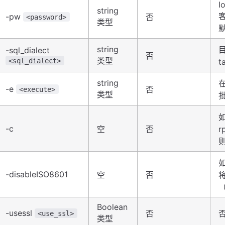
I
string
-pw
否
<password>
类型
默
string
目
-sql_dialect
否
类型
<sql_dialect>
t
string
-e
否
<execute>
类型
批
-c
空
否
r
则
-disableISO8601
空
否
（
Boolean
-usessl
否
否
<use_ssl>
类型