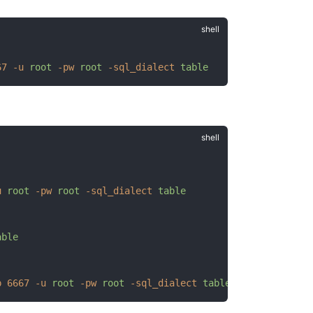
67
 -u
 root
 -pw
 root
 -sql_dialect
 table
u
 root
 -pw
 root
 -sql_dialect
 table
able
p
 6667
 -u
 root
 -pw
 root
 -sql_dialect
 table