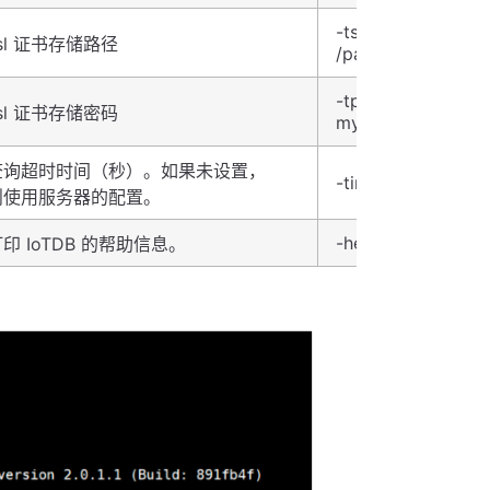
-ts
sl 证书存储路径
/path/to/truststor
-tpw
sl 证书存储密码
myTrustPassword
查询超时时间（秒）。如果未设置，
-timeout 30
则使用服务器的配置。
-help
印 IoTDB 的帮助信息。