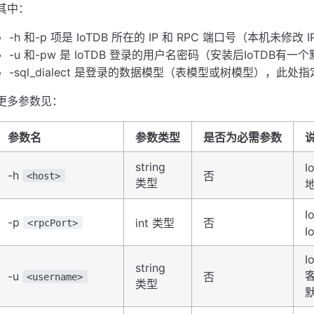
其中：
-h 和-p 项是 IoTDB 所在的 IP 和 RPC 端口号（本机未修改 IP
-u 和-pw 是 IoTDB 登录的用户名密码（安装后IoTDB有
-sql_dialect 是登录的数据模型（表模型或树模型），此处指
更多参数见：
参数名
参数类型
是否为必需参数
string
I
-h
否
<host>
类型
地
-p
int 类型
否
<rpcPort>
I
I
string
-u
否
<username>
类型
默