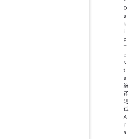
-
D
s
k
i
p
T
e
s
t
s
编
译
测
试
A
p
a