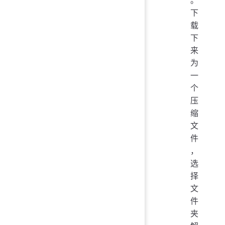
下
载
下
来
为
一
个
压
缩
文
件
，
选
择
文
件
夹