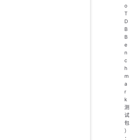
o
T
D
B
B
e
n
c
h
m
a
r
k
测
试
包
）
：