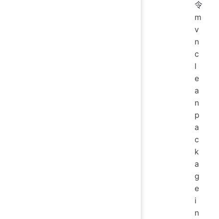
令
m
v
n
c
l
e
a
n
p
a
c
k
a
g
e
i
n