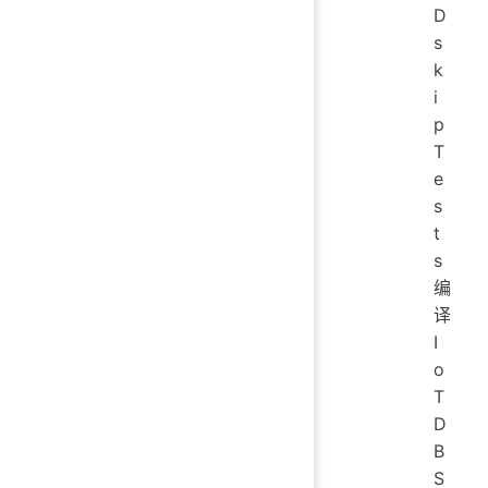
D
s
k
i
p
T
e
s
t
s
编
译
I
o
T
D
B
S