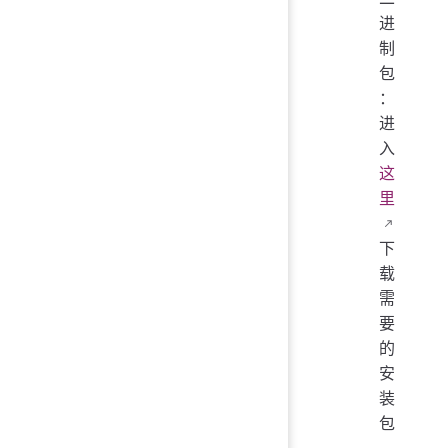
进
制
包
：
进
入
这
里
下
载
需
要
的
安
装
包
。