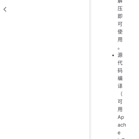
解
压
即
可
使
用
。
源
代
码
编
译
（
可
用
Ap
ach
e