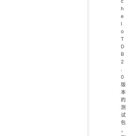
c
h
e
I
o
T
D
B
2
.
0
版
本
的
测
试
包
，