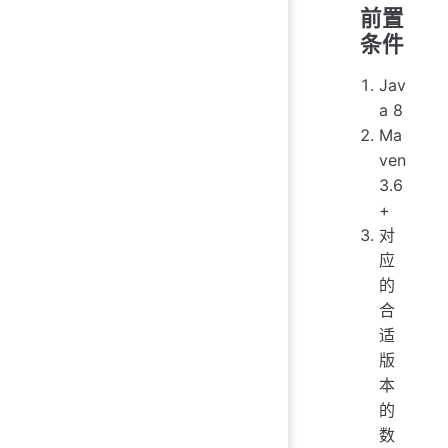
前置
条件
Jav
a 8
Ma
ven
3.6
+
对
应
的
合
适
版
本
的
数