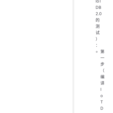
IoT
DB
2.0
的
测
试
）
：
第
一
步
（
编
译
I
o
T
D