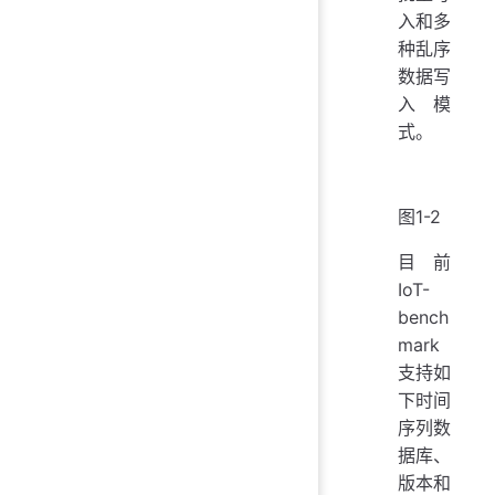
入和多
种乱序
数据写
入模
式。
图1-2
目前
IoT-
bench
mark
支持如
下时间
序列数
据库、
版本和