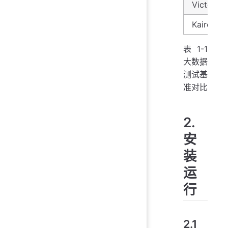
VictoriaM
KairosDB
表1-1
大数据
测试基
准对比
2.
安
装
运
行
2.1