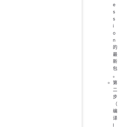
e
s
s
i
o
n
的
最
新
包
。
第
二
步
（
编
译
I