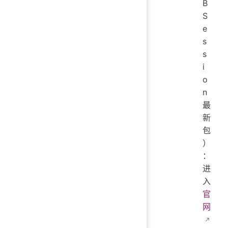
B
S
e
s
s
i
o
n
最
新
包
）
：
进
入
官
网