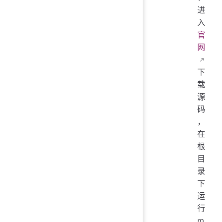
进
入
官
网
下
载
源
码
，
在
根
目
录
下
运
行
m