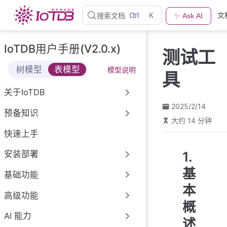
跳
Ctrl
K
文
搜索文档
✨ Ask AI
至
主
要
IoTDB用户手册(V2.0.x)
测试工
內
容
树模型
表模型
模型说明
具
关于IoTDB
2025/2/14
预备知识
大约 14 分钟
快速上手
1.
安装部署
基
基础功能
本
高级功能
概
AI 能力
述