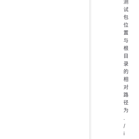
测
试
包
位
置
与
根
目
录
的
相
对
路
径
为
.
/
i