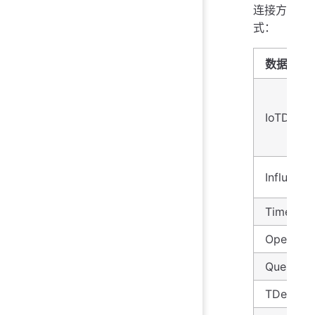
连接方
式：
数据库
IoTDB
InfluxDB
Timesca
OpenTSD
QuestDB
TDengin