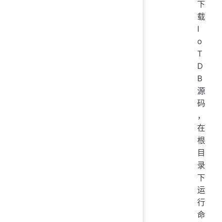
下
载
I
o
T
D
B
源
码
，
在
根
目
录
下
运
行
命