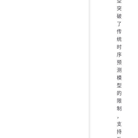
型
突
破
了
传
统
时
序
预
测
模
型
的
限
制
，
支
持