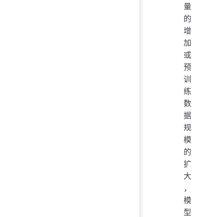
量
的
增
加
或
预
训
练
数
据
规
模
的
扩
大
，
模
型