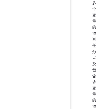
多
个
变
量
的
预
测
任
务
以
及
包
含
协
变
量
的
预