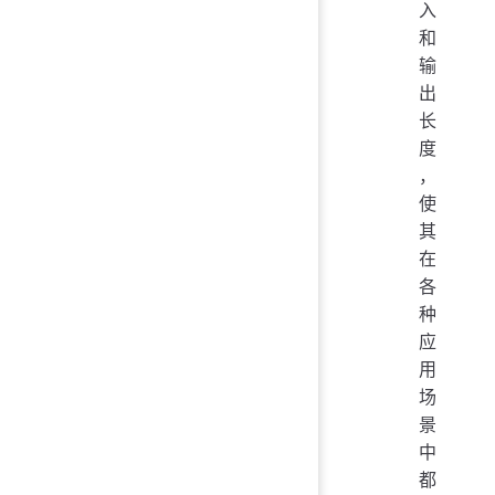
入
和
输
出
长
度
，
使
其
在
各
种
应
用
场
景
中
都