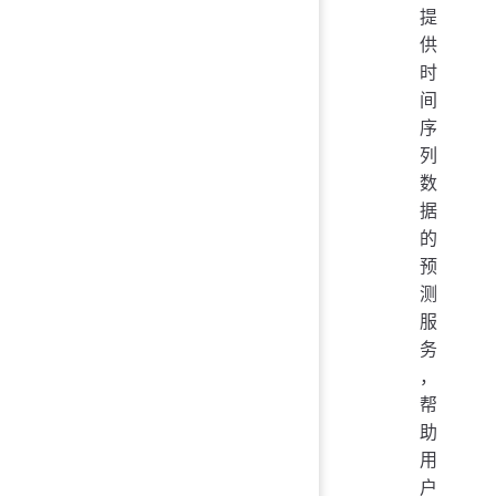
提
供
时
间
序
列
数
据
的
预
测
服
务
，
帮
助
用
户