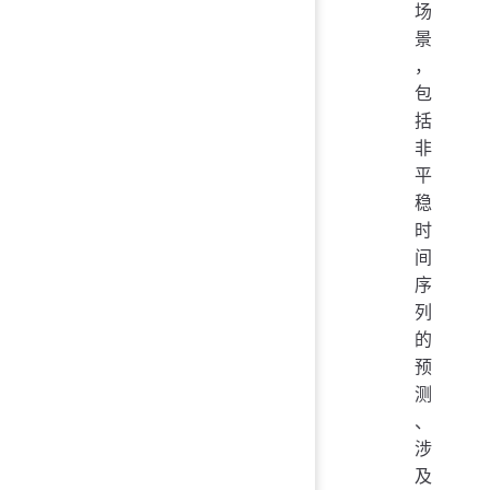
场
景
，
包
括
非
平
稳
时
间
序
列
的
预
测
、
涉
及