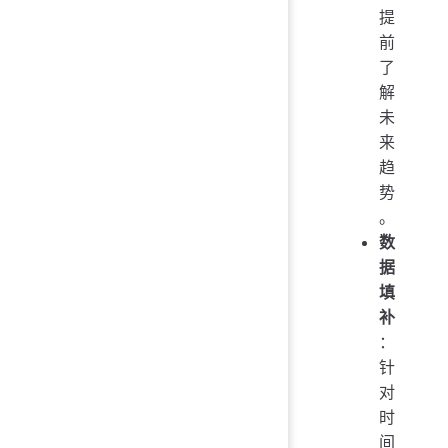
提
前
了
解
未
来
趋
势
。
数
据
填
补
：
针
对
时
间