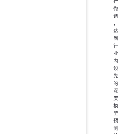
行
微
调
，
达
到
行
业
内
领
先
的
深
度
模
型
预
测