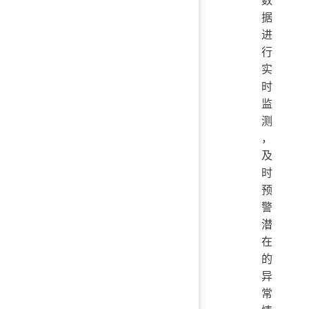
据
进
行
实
时
监
测
，
及
时
预
警
潜
在
的
异
常