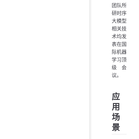
团队所
研时序
大模型
相关技
术均发
表在国
际机器
学习顶
级会
议。
应
用
场
景