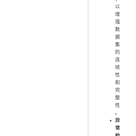
以
增
强
数
据
集
的
连
续
性
和
完
整
性
。
异
常
检