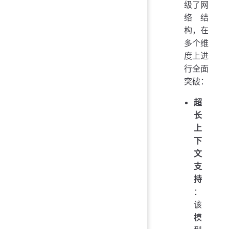
级了网
络结
构，在
多个维
度上进
行全面
突破：
超
长
上
下
文
支
持
：
该
模