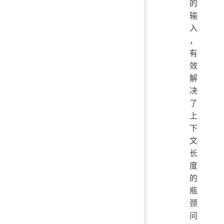
的
输
入
，
有
效
解
决
了
上
下
文
长
度
的
瓶
颈
问