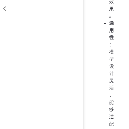
效
果
。
通
用
性
：
模
型
设
计
灵
活
，
能
够
适
配