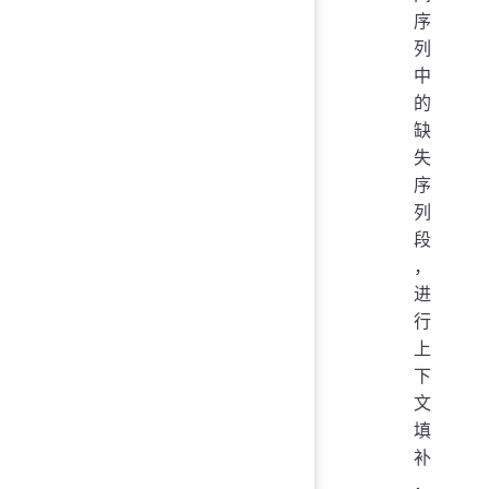
序
列
中
的
缺
失
序
列
段
，
进
行
上
下
文
填
补
，