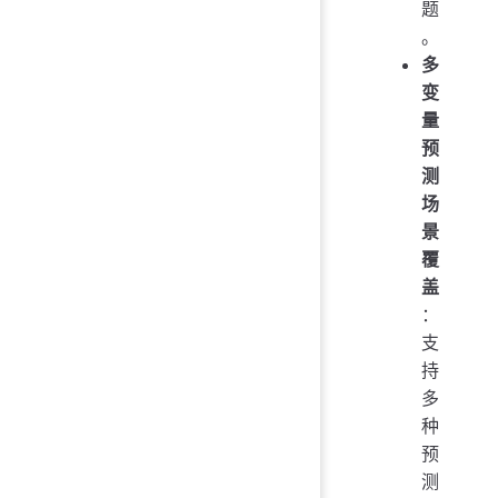
题
。
多
变
量
预
测
场
景
覆
盖
：
支
持
多
种
预
测