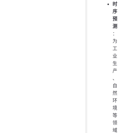
时
序
预
测
：
为
工
业
生
产
、
自
然
环
境
等
领
域