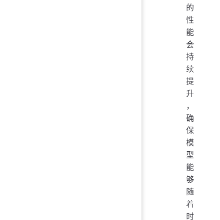
的
性
能
会
持
续
提
升
，
确
保
模
型
能
够
随
着
时