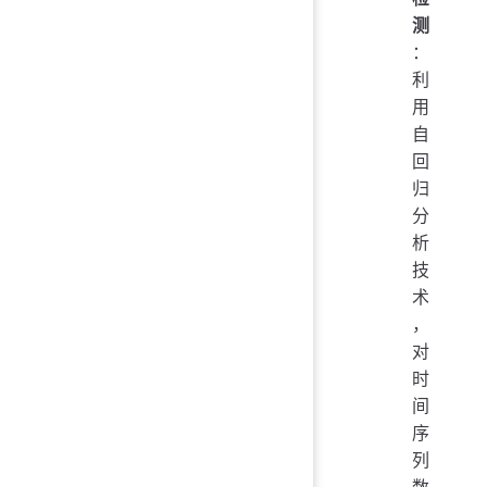
测
：
利
用
自
回
归
分
析
技
术
，
对
时
间
序
列
数