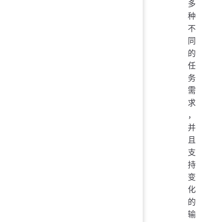
多
种
不
同
的
任
务
需
求
，
并
且
支
持
变
化
的
输