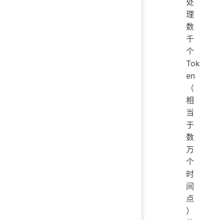
处
理
数
千
个
Tok
en
（
相
当
于
数
万
个
时
间
点
）