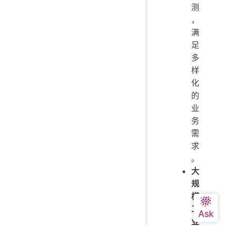
测
，
满
足
多
样
化
的
业
务
需
求
。
大
规
模
工
业