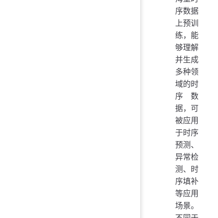
序数据
上预训
练，能
够理解
并生成
多种领
域的时
序数
据，可
被应用
于时序
预测、
异常检
测、时
序填补
等应用
场景。
不同于