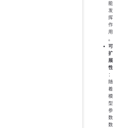
能
发
挥
作
用
。
可
扩
展
性
：
随
着
模
型
参
数
数