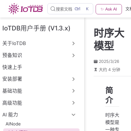
跳
Ctrl
K
文
搜索文档
✨ Ask AI
至
主
要
IoTDB用户手册 (V1.3.x)
时序大
內
容
模型
关于IoTDB
预备知识
2025/3/26
快速上手
大约 4 分钟
安装部署
简
基础功能
介
高级功能
AI 能力
时序大
模型是
AINode
一种专