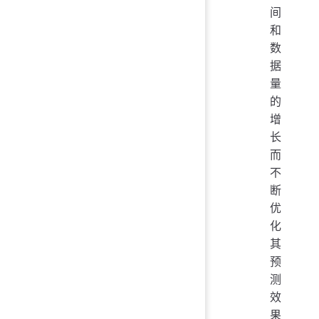
间
和
数
据
量
的
增
长
而
不
断
优
化
其
预
测
效
果