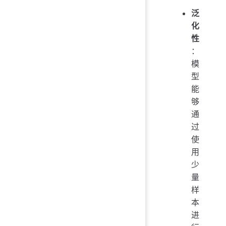
泛
化
性
：
模
型
能
够
通
过
使
用
少
量
样
本
进