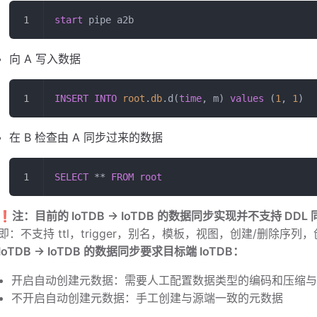
start
 pipe a2b
向 A 写入数据
INSERT INTO
 root
.
db
.d(
time
, m) 
values
 (
1
, 
1
)
在 B 检查由 A 同步过来的数据
SELECT
 ** 
FROM
 root
❗️
注：目前的 IoTDB -> IoTDB 的数据同步实现并不支持 DDL 
即：不支持 ttl，trigger，别名，模板，视图，创建/删除序
IoTDB -> IoTDB 的数据同步要求目标端 IoTDB：
开启自动创建元数据：需要人工配置数据类型的编码和压缩
不开启自动创建元数据：手工创建与源端一致的元数据