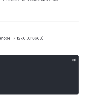
ode -> 127.0.0.1:6668）