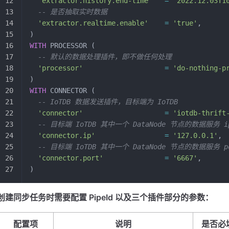
  'extractor.history.end-time'
   =
 '2022.12.03T1
  -- 是否抽取实时数据
  'extractor.realtime.enable'
    =
 'true'
,
)
WITH
 PROCESSOR (
  -- 默认的数据处理插件，即不做任何处理
  'processor'
                    =
 'do-nothing-p
)
WITH
 CONNECTOR (
  -- IoTDB 数据发送插件，目标端为 IoTDB
  'connector'
                    =
 'iotdb-thrift
  -- 目标端 IoTDB 其中一个 DataNode 节点的数据服务 i
  'connector.ip'
                 =
 '127.0.0.1'
,
  -- 目标端 IoTDB 其中一个 DataNode 节点的数据服务 p
  'connector.port'
               =
 '6667'
,
)
创建同步任务时需要配置 PipeId 以及三个插件部分的参数：
配置项
说明
是否必