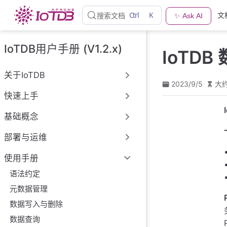
跳
Ctrl
K
文
搜索文档
✨ Ask AI
至
主
要
IoTDB用户手册 (V1.2.x)
IoTDB
內
容
关于IoTDB
2023/9/5
大约
快速上手
基础概念
部署与运维
使用手册
语法约定
元数据管理
数据写入与删除
数据查询