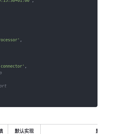
0:15:30+01:00'
,
rocessor'
,
-connector'
,
p
ort
填
默认实现
默认实现说明