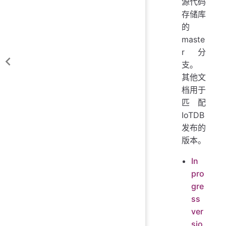
源代码
存储库
的
maste
r 分
支。
其他文
档用于
匹配
IoTDB
发布的
版本。
In
pro
gre
ss
ver
sio