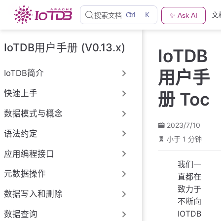
跳
Ctrl
K
文
搜索文档
✨ Ask AI
至
主
要
IoTDB用户手册 (V0.13.x)
IoTDB
內
容
用户手
IoTDB简介
快速上手
册 Toc
数据模式与概念
2023/7/10
语法约定
小于 1 分钟
应用编程接口
我们一
元数据操作
直都在
致力于
数据写入和删除
不断向
IOTDB
数据查询