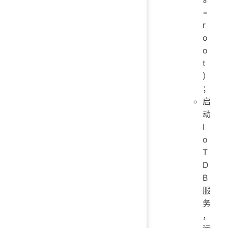
=
r
o
o
t
）
；
启
动
I
o
T
D
B
服
务
，