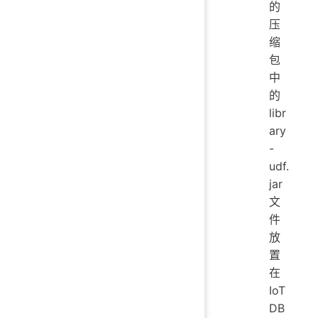
的
压
缩
包
中
的
libr
ary
-
udf.
jar
文
件
放
置
在
IoT
DB