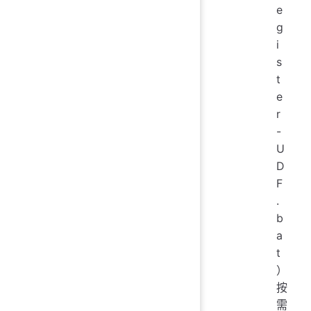
e
g
i
s
t
e
r
-
U
D
F
.
b
a
t
）
按
需