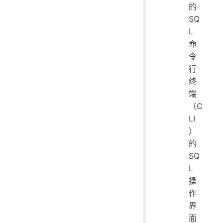
的
SQ
L
命
令
行
终
端
（C
LI
）
的
SQ
L
操
作
界
面