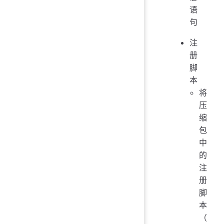
语
句
注
册
脚
本
将
压
缩
包
中
的
注
册
脚
本
（