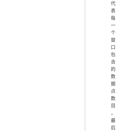
代
表
每
一
个
窗
口
包
含
的
数
据
点
数
目
，
最
后