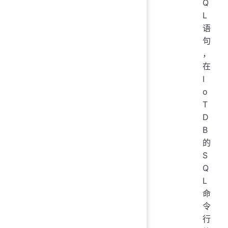
Q
L
语
句
，
在
I
o
T
D
B
的
S
Q
L
命
令
行