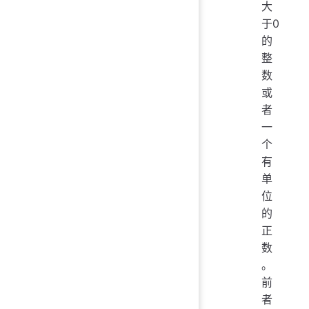
大
于0
的
整
数
或
者
一
个
有
单
位
的
正
数
。
前
者