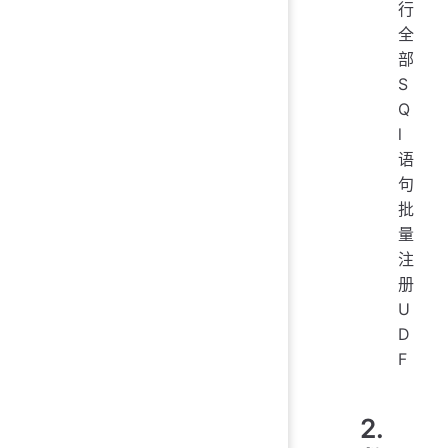
行
全
部
S
Q
l
语
句
批
量
注
册
U
D
F
2.