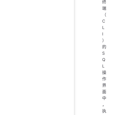
终
端
（
C
L
I
）
的
S
Q
L
操
作
界
面
中
，
执