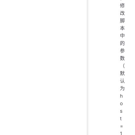
修
改
脚
本
中
的
参
数
（
默
认
为
h
o
s
t
=
1