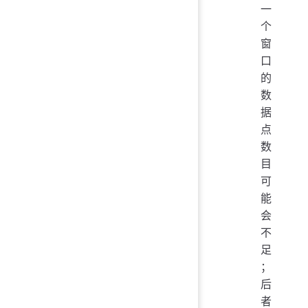
一
个
窗
口
的
数
据
点
数
目
可
能
会
不
足
；
后
者