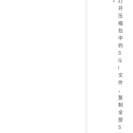
打
开
压
缩
包
中
的
S
Q
l
文
件
，
复
制
全
部
S