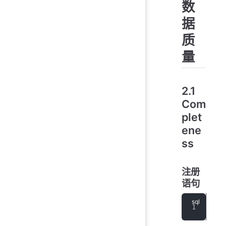
数
据
质
量
2.1
Com
plet
ene
ss
注册
语句
cre