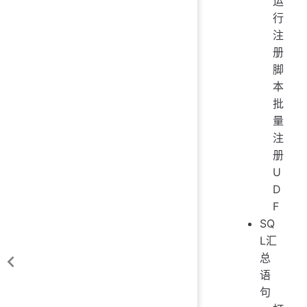
运
行
注
册
脚
本
批
量
注
册
U
D
F
SQ
L汇
总
语
句