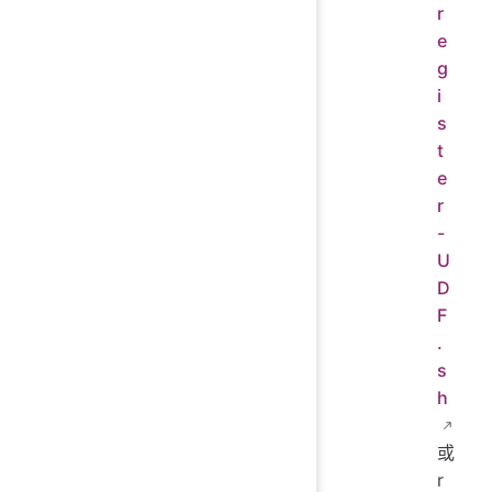
r
e
g
i
s
t
e
r
-
U
D
F
.
s
h
或
r