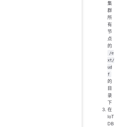
集
群
所
有
节
点
的
/e
xt/
ud
f
的
目
录
下
在
IoT
DB