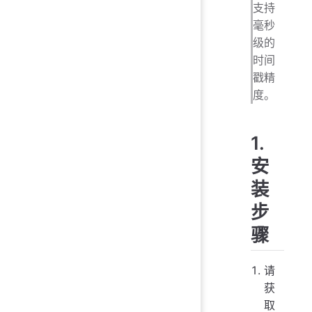
支持
毫秒
级的
时间
戳精
度。
1.
安
装
步
骤
请
获
取