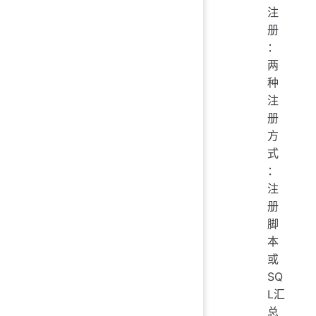
注
册
：
两
种
注
册
方
式
：
注
册
脚
本
或
SQ
L汇
总