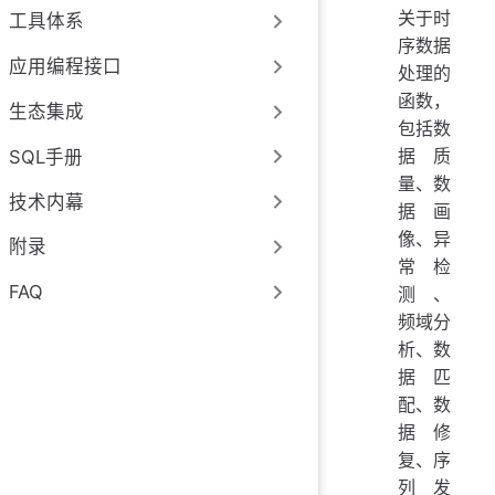
关于时
工具体系
序数据
应用编程接口
处理的
函数，
生态集成
包括数
据质
SQL手册
量、数
技术内幕
据画
像、异
附录
常检
FAQ
测、
频域分
析、数
据匹
配、数
据修
复、序
列发