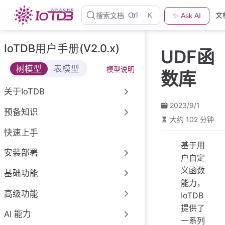
跳
Ctrl
K
文
搜索文档
✨ Ask AI
至
主
要
IoTDB用户手册(V2.0.x)
UDF函
內
容
树模型
表模型
模型说明
数库
关于IoTDB
2023/9/1
预备知识
大约 102 分钟
快速上手
基于用
安装部署
户自定
义函数
基础功能
能力，
高级功能
IoTDB
提供了
AI 能力
一系列