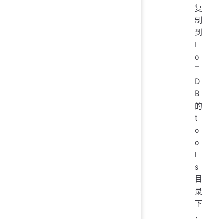
复
制
到
I
o
T
D
B
的
t
o
o
l
s
目
录
下
，