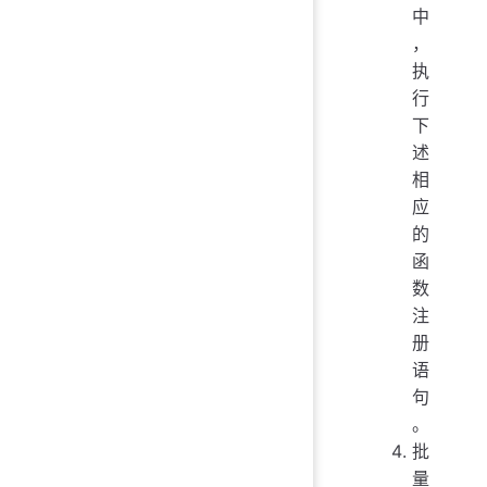
中
，
执
行
下
述
相
应
的
函
数
注
册
语
句
。
批
量