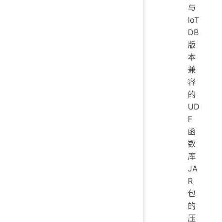
与
IoT
DB
版
本
兼
容
的
UD
F
函
数
库
JA
R
包
的
压