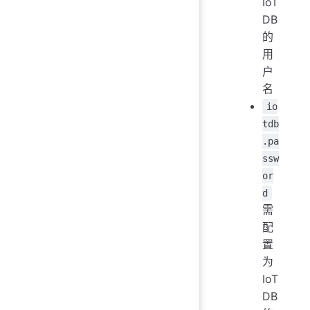
IoT
DB
的
用
户
名
io
tdb
.pa
ssw
or
d
需
配
置
为
IoT
DB