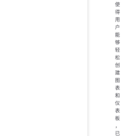
使
得
用
户
能
够
轻
松
创
建
图
表
和
仪
表
板
，
已