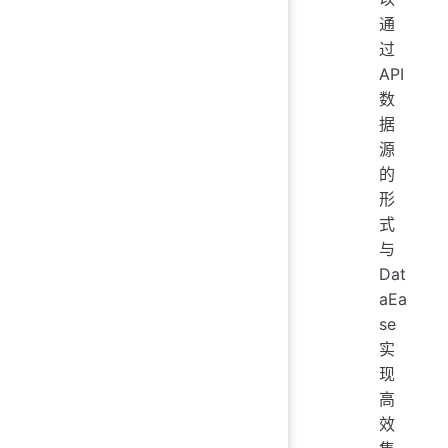
通
过
API
数
据
源
的
形
式
与
Dat
aEa
se
实
现
高
效