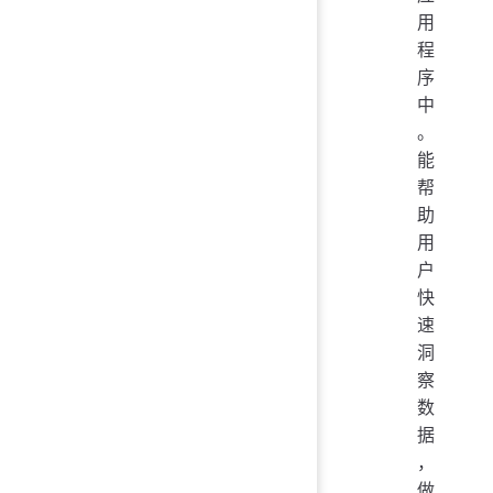
用
程
序
中
。
能
帮
助
用
户
快
速
洞
察
数
据
，
做