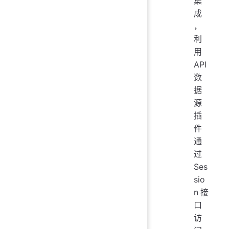
集
成
，
利
用
API
数
据
源
插
件
通
过
Ses
sio
n接
口
访