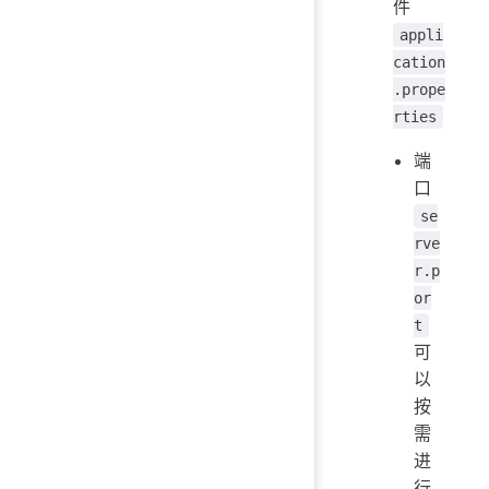
件
appli
cation
.prope
rties
端
口
se
rve
r.p
or
t
可
以
按
需
进
行