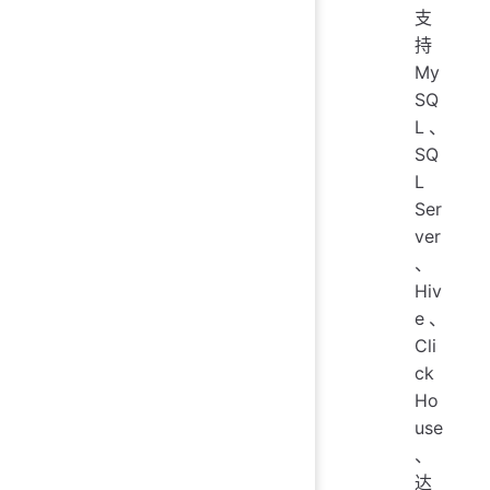
支
持
My
SQ
L、
SQ
L
Ser
ver
、
Hiv
e、
Cli
ck
Ho
use
、
达