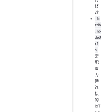
修
改
io
tdb
.no
deU
rl
s
需
配
置
为
待
连
接
的
IoT