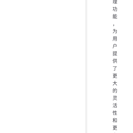
理
功
能
，
为
用
户
提
供
了
更
大
的
灵
活
性
和
更