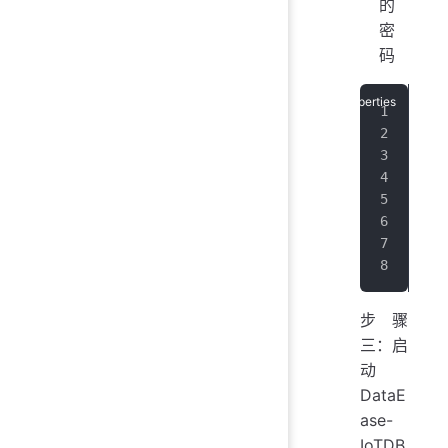
的
密
码
# 
ser
# 
iot
# 
iot
# 
iot
步骤
三：启
动
DataE
ase-
IoTDB