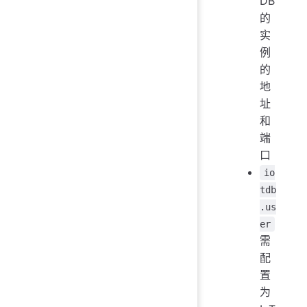
DB
的
实
例
的
地
址
和
端
口
io
tdb
.us
er
需
配
置
为