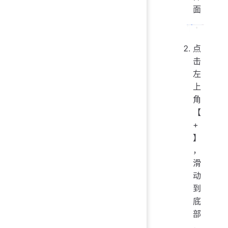
面
点
击
左
上
角
【
+
】
，
滑
动
到
底
部
，