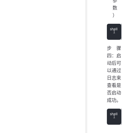
参
数
）
./s
步骤
四：启
动后可
以通过
日志来
查看是
否启动
成功。
 ls