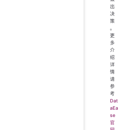
出
决
策
。
更
多
介
绍
详
情
请
参
考
Dat
aEa
se
官
网