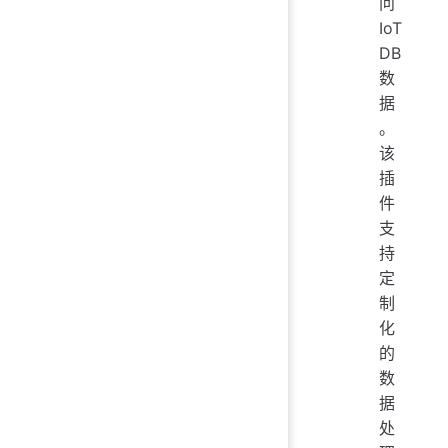
问
IoT
DB
数
据
。
该
插
件
支
持
定
制
化
的
数
据
处