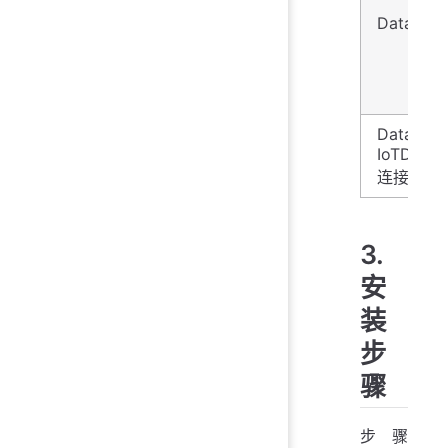
DataEas
DataEase
IoTDB
连接器
3.
安
装
步
骤
步骤