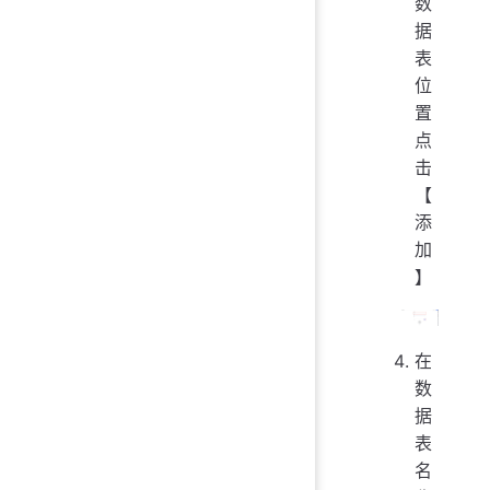
数
据
表
位
置
点
击
【
添
加
】
在
数
据
表
名