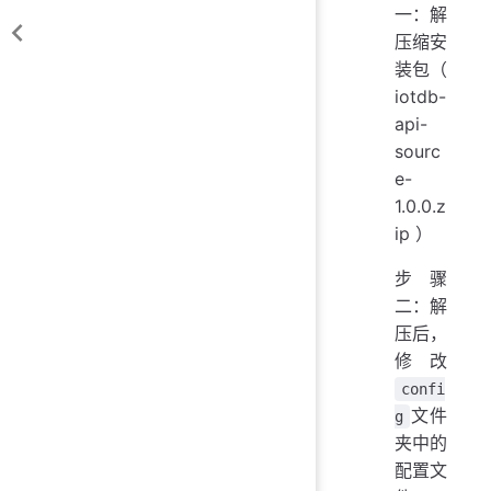
一：解
压缩安
装包（
iotdb-
api-
sourc
e-
1.0.0.z
ip ）
步骤
二：解
压后，
修改
confi
文件
g
夹中的
配置文