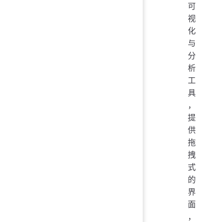
可
视
化
与
分
析
工
具
，
提
供
拖
拽
式
的
界
面
，