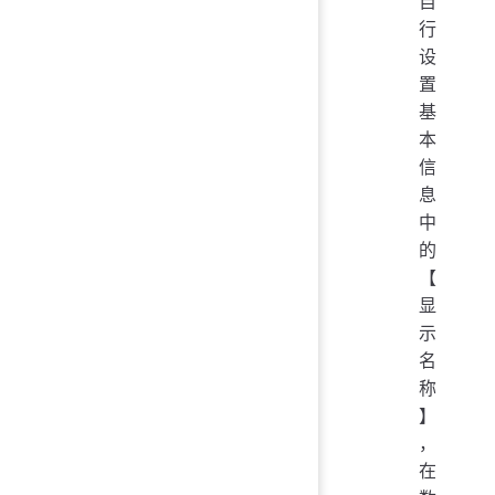
自
行
设
置
基
本
信
息
中
的
【
显
示
名
称
】
，
在