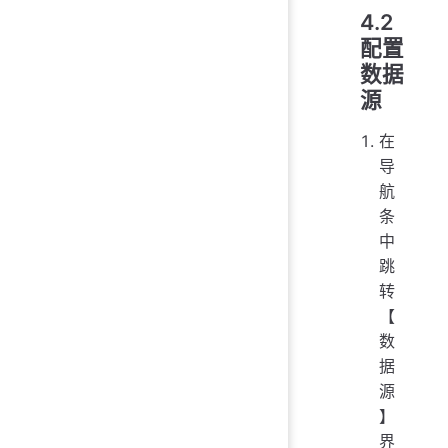
4.2
配置
数据
源
在
导
航
条
中
跳
转
【
数
据
源
】
界