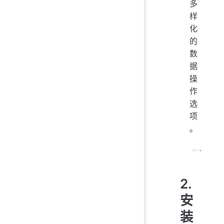
多
样
化
的
数
据
操
作
选
项
。
2.
安
装