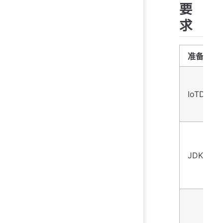
要
求
准备内容
IoTDB
JDK