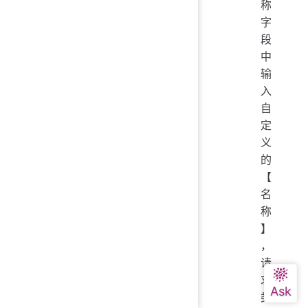
称
字
段
中
输
入
自
定
义
的
【
名
称
】
，
请
求
类