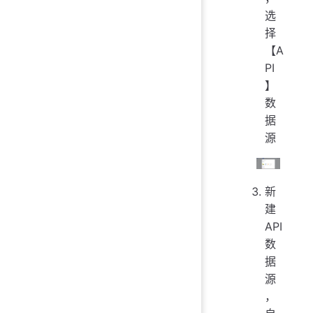
选
择
【A
PI
】
数
据
源
新
建
API
数
据
源
，