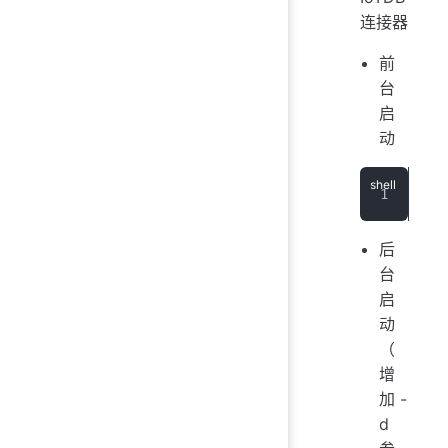
连接器
前
台
启
动
./s
后
台
启
动
（
增
加 -
d