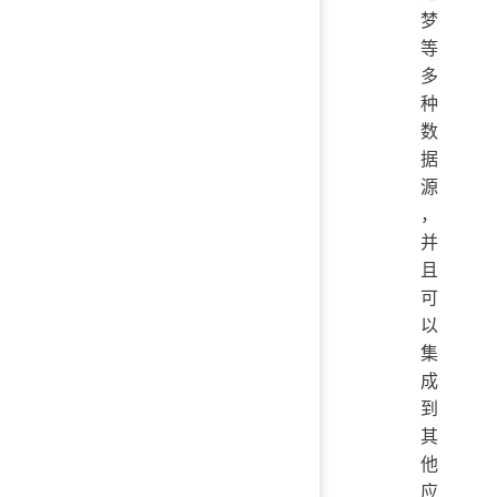
梦
等
多
种
数
据
源
，
并
且
可
以
集
成
到
其
他
应