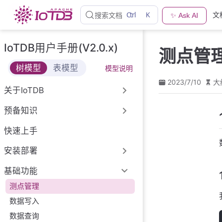
跳
Ctrl
K
文
搜索文档
✨ Ask AI
至
主
要
IoTDB用户手册(V2.0.x)
测点管
內
容
树模型
表模型
模型说明
2023/7/10
大
关于IoTDB
预备知识
快速上手
安装部署
基础功能
测点管理
数据写入
数据查询