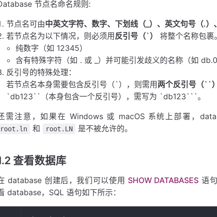
Database 节点名命名规则:
节点名可由
中英文字符、数字、下划线（_）、英文句号（.）
若节点名为以下情况，则必须用
反引号（`）
将整个名称包裹
纯数字（如 12345）
含有特殊字符（如 . 或 _）并可能引发歧义的名称（如 db.01
反引号的特殊处理：
若节点名本身需要包含反引号（`），则需用
两个反引号（``
`db123``（本身包含一个反引号），需写为 `db123```。
还需注意，如果在 Windows 或 macOS 系统上部署，d
和
是不被允许的。
root.ln
root.LN
1.2 查看数据库
在 database 创建后，我们可以使用
SHOW DATABASES
语
看 database，SQL 语句如下所示：