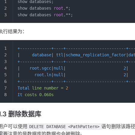
show databases;
show databases 
root
.*;
show databases 
root
.**;
执行结果为：
+-------------+----+-------------------------+--
|     
database
| 
ttl
|
schema_replication_factor
|
da
+-------------+----+-------------------------+--
|    
root.sgcc
|
null
|                        
2
|  
|      
root.ln
|
null
|                        
2
|  
+-------------+----+-------------------------+--
Total
 line
 number
 =
 2
It
 costs
 0.060s
1.3 删除数据库
用户可以使用
语句删除该路
DELETE DATABASE <PathPattern>
需要注意的是数据库的数据也会被删除。