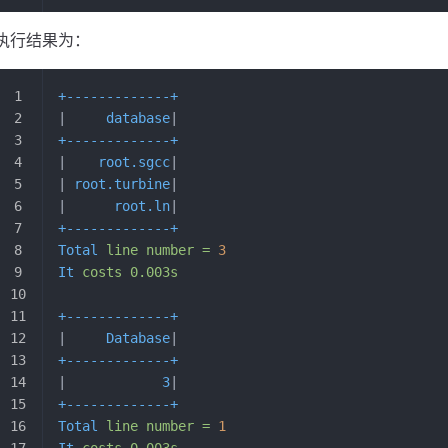
执行结果为：
+-------------+
|     
database
|
+-------------+
|    
root.sgcc
|
| 
root.turbine
|
|      
root.ln
|
+-------------+
Total
 line
 number
 =
 3
It
 costs
 0.003s
+-------------+
|     
Database
|
+-------------+
|            
3
|
+-------------+
Total
 line
 number
 =
 1
It
 costs
 0.003s