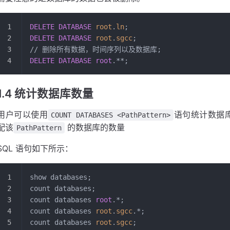
DELETE
 DATABASE
 root
.
ln
;
DELETE
 DATABASE
 root
.
sgcc
;
// 删除所有数据，时间序列以及数据库;
DELETE
 DATABASE
 root
.**;
1.4 统计数据库数量
用户可以使用
语句统计数据
COUNT DATABASES <PathPattern>
配该
的数据库的数量
PathPattern
SQL 语句如下所示：
show databases;
count databases;
count databases 
root
.*;
count databases 
root
.
sgcc
.*;
count databases 
root
.
sgcc
;