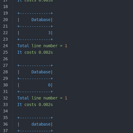
+-------------+
|     
Database
|
+-------------+
|            
3
|
+-------------+
Total
 line
 number
 =
 1
It
 costs
 0.002s
+-------------+
|     
Database
|
+-------------+
|            
0
|
+-------------+
Total
 line
 number
 =
 1
It
 costs
 0.002s
+-------------+
|     
database
|
+-------------+