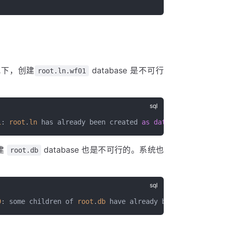
情况下，创建
database 是不可行
root.ln.wf01
1
: 
root
.
ln
 has already been created 
as
 database
创建
database 也是不可行的。系统也
root.db
9
: some children of 
root
.
db
 have already been created 
as