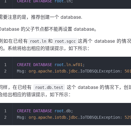
CREATE
 DATABASE
 root
.ln;
需要注意的是，推荐创建一个 database.
Database 的父子节点都不能再设置 database。
例如在已经有
和
这两个 database 的
root.ln
root.sgcc
的。系统将给出相应的错误提示，如下所示：
CREATE
 DATABASE
 root
.
ln
.
wf01
;
Msg: 
org
.
apache
.
iotdb
.
jdbc
.IoTDBSQLException: 
50
同样，在已经有
这个 database 的情况下，
root.db.test
会给出相应的错误提示，如下所示：
CREATE
 DATABASE
 root
.db;
Msg: 
org
.
apache
.
iotdb
.
jdbc
.IoTDBSQLException: 
52