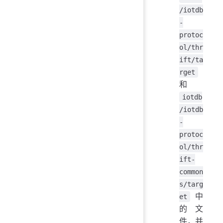
/iotdb
-
protoc
ol/thr
ift/ta
rget
和
iotdb
/iotdb
-
protoc
ol/thr
ift-
common
s/targ
中
et
的文
件，并