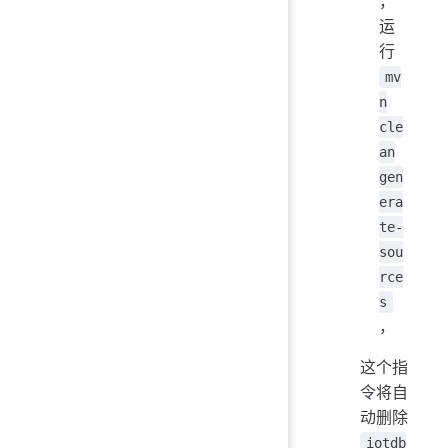
，
运
行
mv
n
cle
an
gen
era
te-
sou
rce
s
，
这个指
令将自
动删除
iotdb