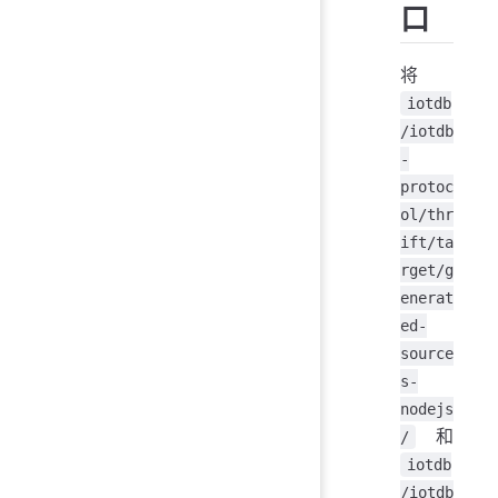
口
将
iotdb
/iotdb
-
protoc
ol/thr
ift/ta
rget/g
enerat
ed-
source
s-
nodejs
和
/
iotdb
/iotdb