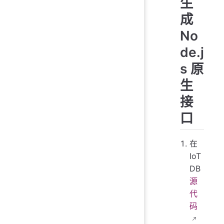
生
成
No
de.j
s 原
生
接
口
在
IoT
DB
源
代
码