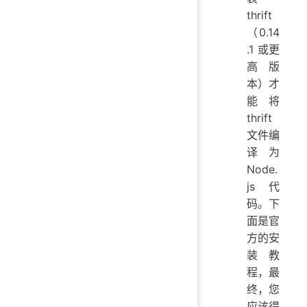
thrift
（0.14
.1 或更
高版
本）才
能将
thrift
文件编
译为
Node.
js 代
码。下
面是官
方的安
装教
程，最
终，您
应该得