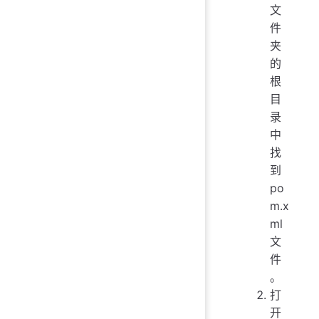
文
件
夹
的
根
目
录
中
找
到
po
m.x
ml
文
件
。
打
开