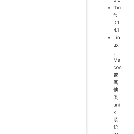
thri
ft
0.1
4.1
Lin
ux
、
Ma
cos
或
其
他
类
uni
x
系
统