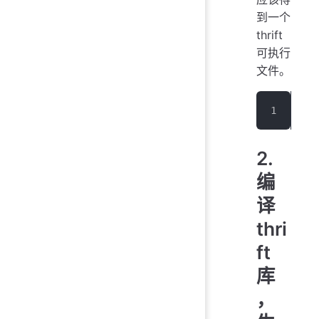
到一个
thrift
可执行
文件。
htt
2.
编
译
thri
ft
库
，