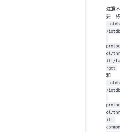
注意
不
要将
iotdb
/iotdb
-
protoc
ol/thr
ift/ta
rget
和
iotdb
/iotdb
-
protoc
ol/thr
ift-
common