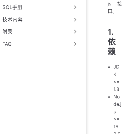
js 接
SQL手册
口。
技术内幕
1.
附录
依
FAQ
赖
JD
K
>=
1.8
No
de.j
s
>=
16.
0.0