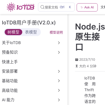
跳
Ctrl
K
文
搜索文档
✨ Ask AI
至
主
要
IoTDB用户手册(V2.0.x)
Node.js
內
容
树模型
表模型
模型说明
原生接
关于IoTDB
口
预备知识
2023/7/10
快速上手
大约 4 分钟
安装部署
IoTDB
基础功能
使用
Thrift
高级功能
作为跨
AI 能力
语言的