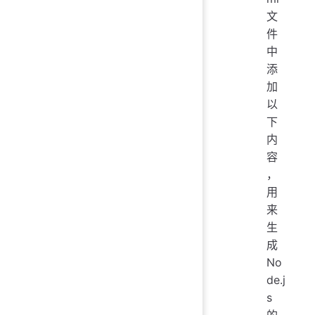
文
件
中
添
加
以
下
内
容
，
用
来
生
成
No
de.j
s
的