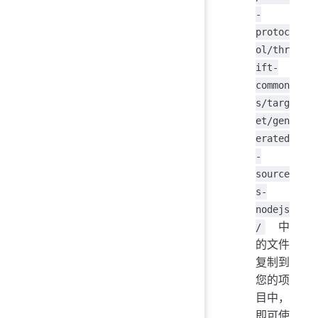
-
protoc
ol/thr
ift-
common
s/targ
et/gen
erated
-
source
s-
nodejs
中
/
的文件
复制到
您的项
目中，
即可使