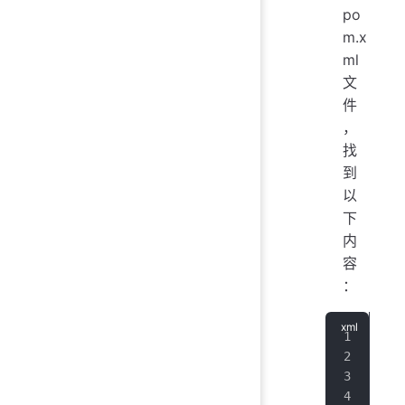
po
m.x
ml
文
件
，
找
到
以
下
内
容
：
<
ex
  <
  <
  <