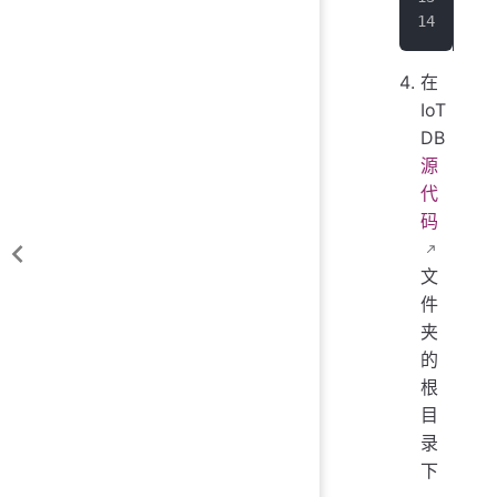
</
e
在
IoT
DB
源
代
码
文
件
夹
的
根
目
录
下