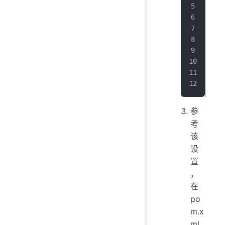
   
  <
  <
   
   
   
  <
</
e
参
考
该
设
置
，
在
po
m.x
ml