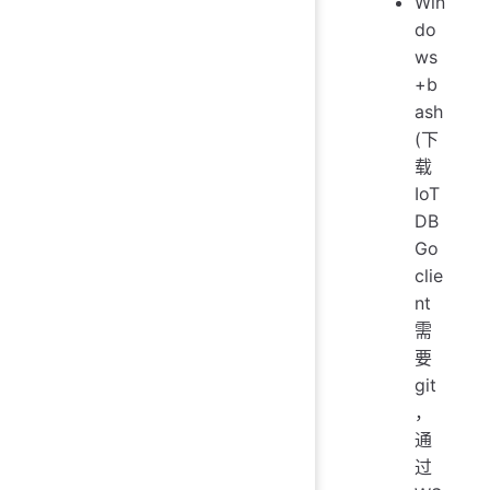
Win
do
ws
+b
ash
(下
载
IoT
DB
Go
clie
nt
需
要
git
，
通
过