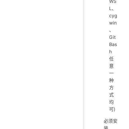
WS
L、
cyg
win
、
Git
Bas
h
任
意
一
种
方
式
均
可)
必须安
装