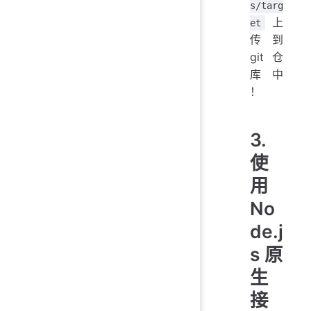
s/targ
上
et
传到
git 仓
库中
！
3.
使
用
No
de.j
s 原
生
接