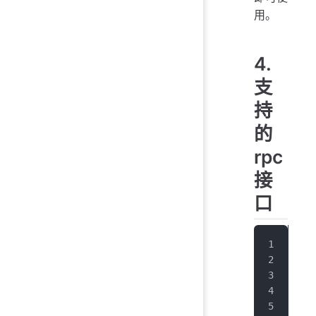
用。
4.
支
持
的
rpc
接
口
//
TSO
//
TS