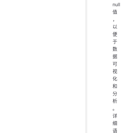
null
值
，
以
便
于
数
据
可
视
化
和
分
析
。
详
细
语