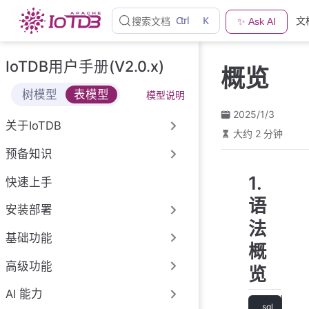
跳
Ctrl
K
文
搜索文档
✨ Ask AI
至
主
要
IoTDB用户手册(V2.0.x)
概览
內
容
树模型
表模型
模型说明
2025/1/3
关于IoTDB
大约 2 分钟
预备知识
1.
快速上手
语
安装部署
法
基础功能
概
高级功能
览
AI 能力