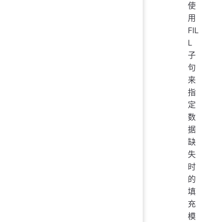
使
用
FIL
L
子
句
来
指
定
数
据
缺
失
时
的
填
充
模