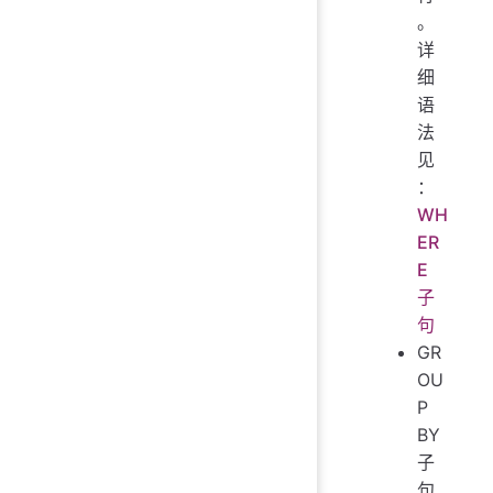
。
详
细
语
法
见
：
WH
ER
E
子
句
GR
OU
P
BY
子
句