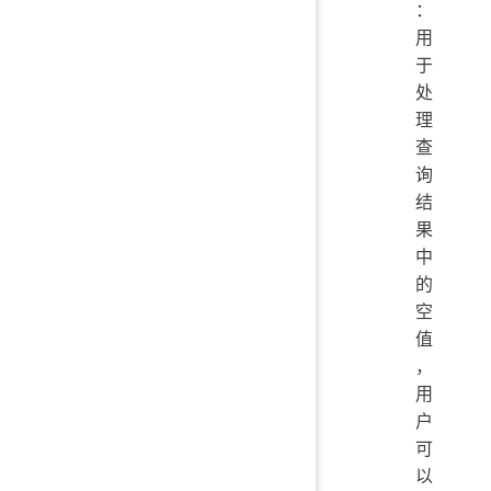
：
用
于
处
理
查
询
结
果
中
的
空
值
，
用
户
可
以