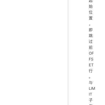
起
始
位
置
，
即
跳
过
前
OF
FS
ET
行
。
与
LIM
IT
子