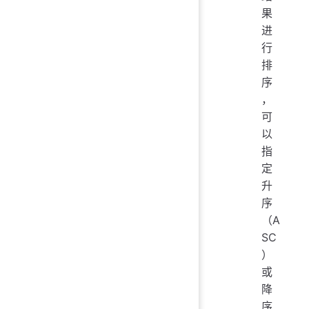
果
进
行
排
序
，
可
以
指
定
升
序
（A
SC
）
或
降
序