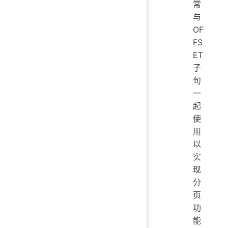
常
与
OF
FS
ET
子
句
一
起
使
用
以
实
现
分
页
功
能