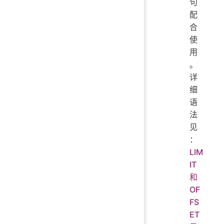
句
配
合
使
用
。
详
细
语
法
见
：
LIM
IT
和
OF
FS
ET