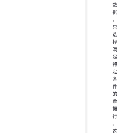
数
据
，
只
选
择
满
足
特
定
条
件
的
数
据
行
。
这