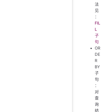
法
见
：
FIL
L
子
句
OR
DE
R
BY
子
句
：
对
查
询
结