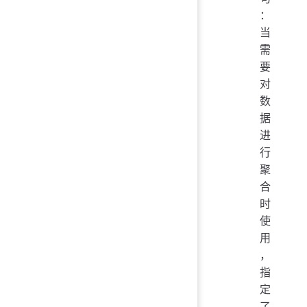
：
当
需
要
对
数
据
进
行
聚
合
时
使
用
，
指
定
了