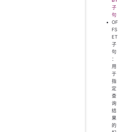
子
句
OF
FS
ET
子
句
：
用
于
指
定
查
询
结
果
的