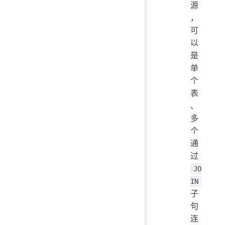
源
，
可
以
是
单
个
表
、
多
个
通
过
JO
IN
子
句
连