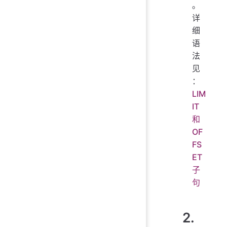
。
详
细
语
法
见
：
LIM
IT
和
OF
FS
ET
子
句
2.