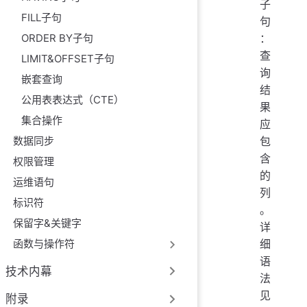
子
FILL子句
句
ORDER BY子句
：
查
LIMIT&OFFSET子句
询
嵌套查询
结
公用表表达式（CTE）
果
集合操作
应
数据同步
包
含
权限管理
的
运维语句
列
标识符
。
保留字&关键字
详
细
函数与操作符
语
技术内幕
法
见
附录