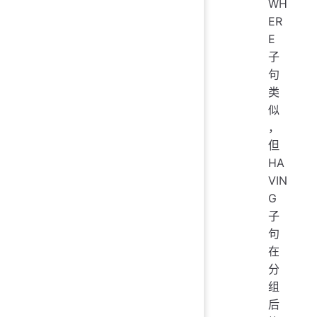
WH
ER
E
子
句
类
似
，
但
HA
VIN
G
子
句
在
分
组
后