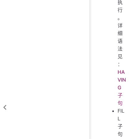
执
行
。
详
细
语
法
见
：
HA
VIN
G
子
句
FIL
L
子
句