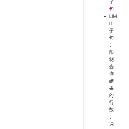
子
句
LIM
IT
子
句
：
限
制
查
询
结
果
的
行
数
，
通