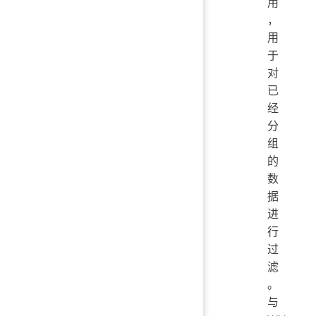
用
，
用
于
对
已
经
分
组
的
数
据
进
行
过
滤
。
与