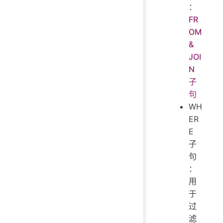
：
FR
OM
&
JOI
N
子
句
WH
ER
E
子
句
：
用
于
过
滤