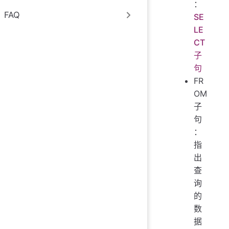
：
FAQ
SE
LE
CT
子
句
FR
OM
子
句
：
指
出
查
询
的
数
据