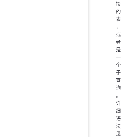
接
的
表
，
或
者
是
一
个
子
查
询
。
详
细
语
法
见