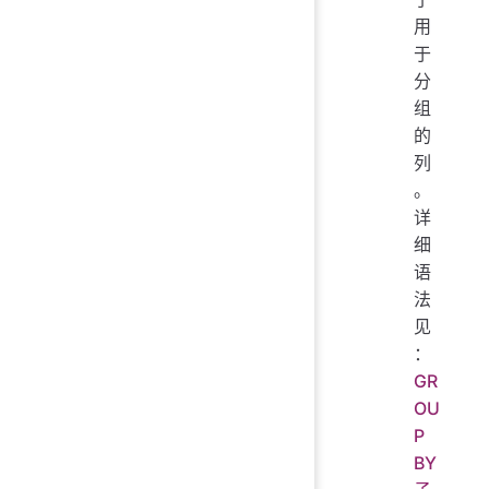
用
于
分
组
的
列
。
详
细
语
法
见
：
GR
OU
P
BY