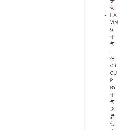
子
句
HA
VIN
G
子
句
：
在
GR
OU
P
BY
子
句
之
后
使