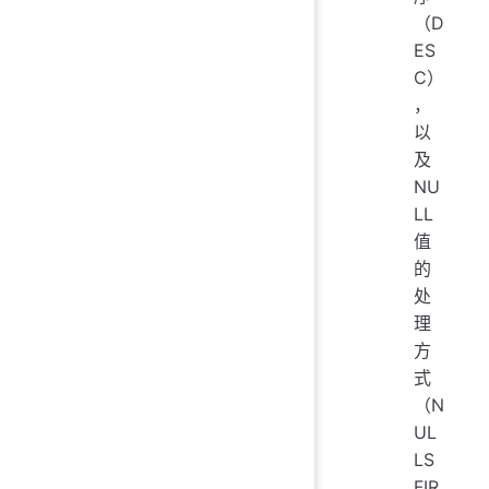
（D
ES
C）
，
以
及
NU
LL
值
的
处
理
方
式
（N
UL
LS
FIR