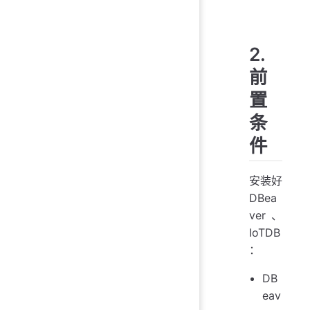
2.
前
置
条
件
安装好
DBea
ver、
IoTDB
：
DB
eav