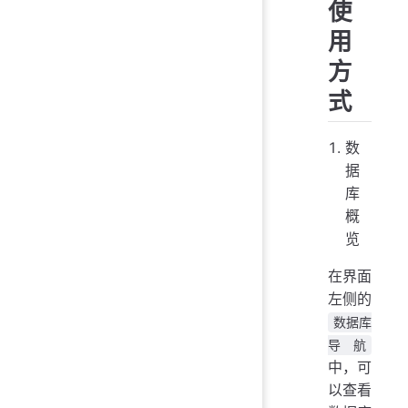
使
用
方
式
数
据
库
概
览
在界面
左侧的
数据库
导航
中，可
以查看