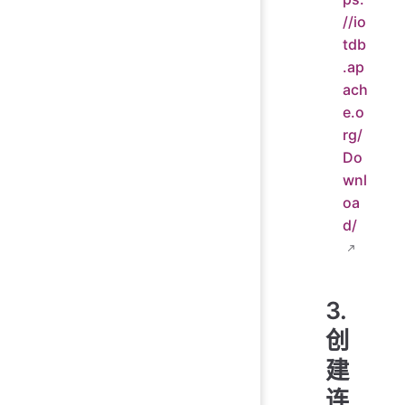
//io
tdb
.ap
ach
e.o
rg/
Do
wnl
oa
d/
3.
创
建
连