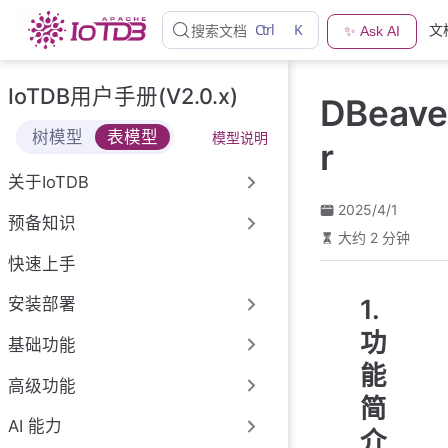
跳
Ctrl
K
文
搜索文档
✨ Ask AI
至
主
要
IoTDB用户手册(V2.0.x)
DBeave
內
容
树模型
表模型
模型说明
r
关于IoTDB
2025/4/1
预备知识
大约 2 分钟
快速上手
1.
安装部署
功
基础功能
能
高级功能
简
AI 能力
介