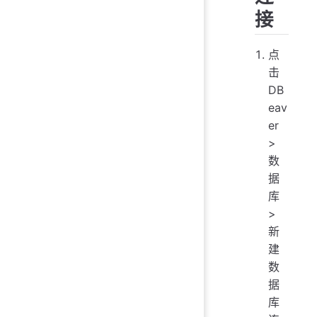
接
点
击
DB
eav
er
>
数
据
库
>
新
建
数
据
库