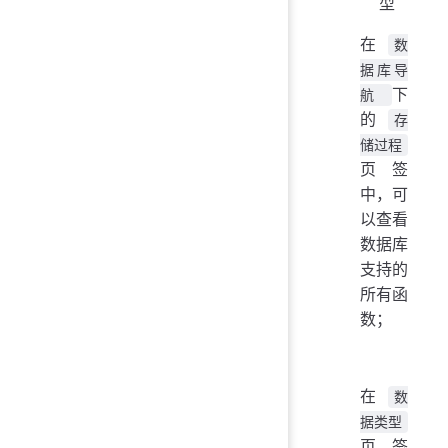
型
在
数
据库导
下
航
的
存
储过程
页签
中，可
以查看
数据库
支持的
所有函
数；
在
数
据类型
页签