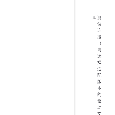
测
试
连
接
（
请
选
择
适
配
版
本
的
驱
动
文