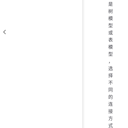
是
树
模
型
或
表
模
型
，
选
择
不
同
的
连
接
方
式