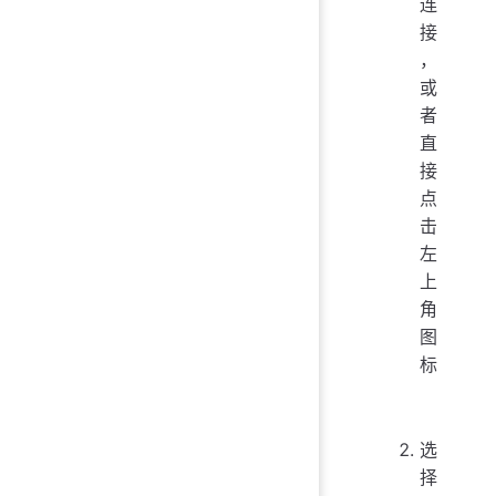
连
接
，
或
者
直
接
点
击
左
上
角
图
标
选
择