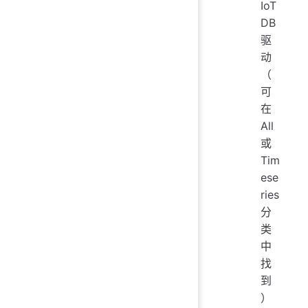
IoT
DB
驱
动
（
可
在
All
或
Tim
ese
ries
分
类
中
找
到
）