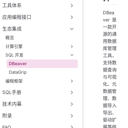
工具体系
DBea
应用编程接口
ver 是
一款开
生态集成
源的通
概览
用数据
计算引擎
库管理
SQL 开发
工具，
支持数
DBeaver
据查询
DataGrip
与可视
编程框架
化​、元
数据管
SQL手册
理​、数
技术内幕
据导入
导出、
附录
驱动扩
展等核
FAQ