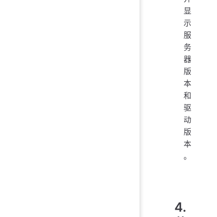
显
示
服
务
器
版
本
和
驱
动
版
本
。
4.