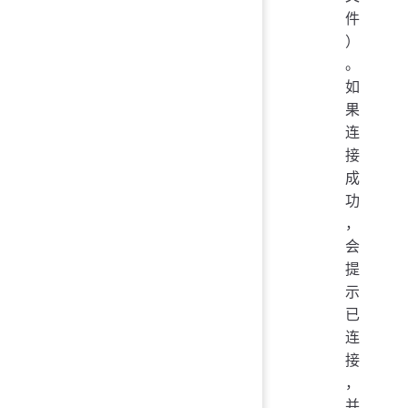
件
）
。
如
果
连
接
成
功
，
会
提
示
已
连
接
，
并