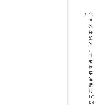
完
善
连
接
设
置
，
并
根
据
要
连
接
的
IoT
DB