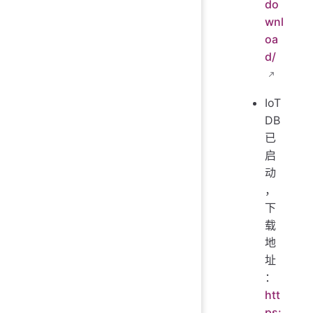
do
wnl
oa
d/
IoT
DB
已
启
动
，
下
载
地
址
：
htt
ps: