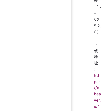
er
（>
=
V2
5.2.
0）
，
下
载
地
址
：
htt
ps:
//d
bea
ver.
io/