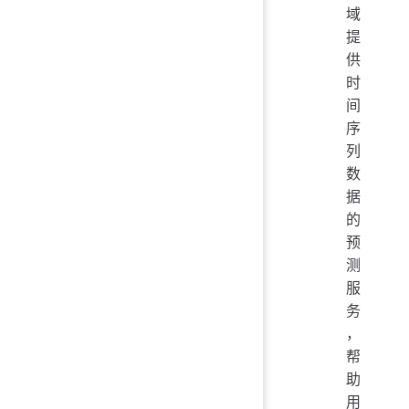
域
提
供
时
间
序
列
数
据
的
预
测
服
务
，
帮
助
用