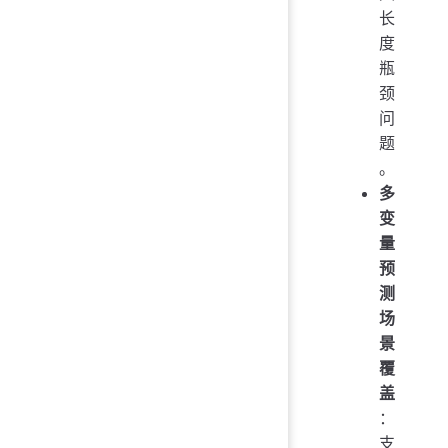
长
度
瓶
颈
问
题
。
多
变
量
预
测
场
景
覆
盖
：
支