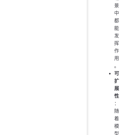
景
中
都
能
发
挥
作
用
。
可
扩
展
性
：
随
着
模
型