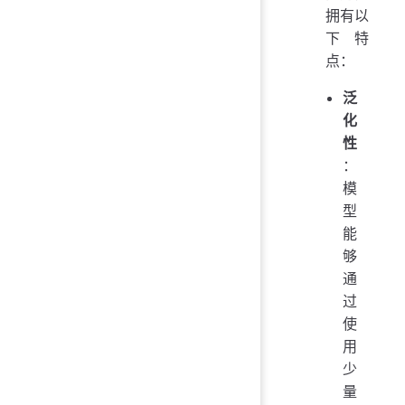
拥有以
下特
点：
泛
化
性
：
模
型
能
够
通
过
使
用
少
量