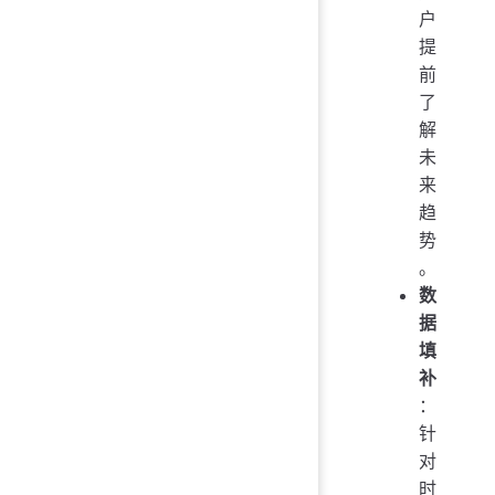
户
提
前
了
解
未
来
趋
势
。
数
据
填
补
：
针
对
时