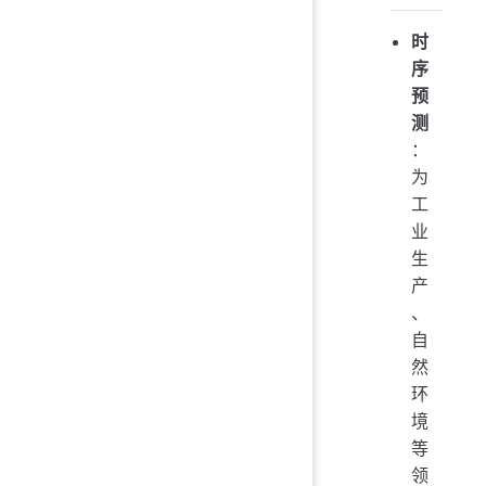
时
序
预
测
：
为
工
业
生
产
、
自
然
环
境
等
领