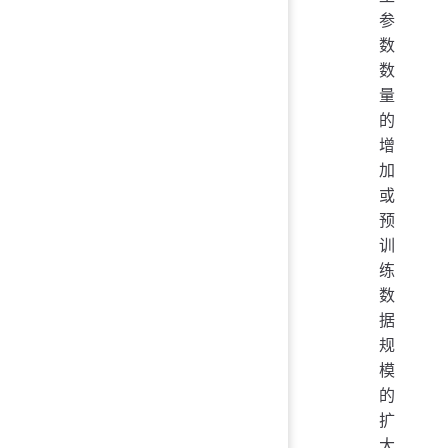
参
数
数
量
的
增
加
或
预
训
练
数
据
规
模
的
扩
大