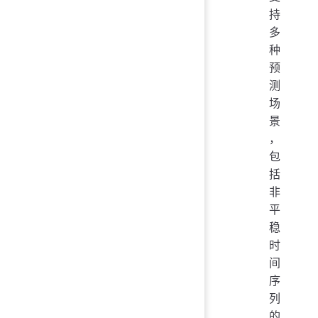
持
多
种
预
测
场
景
，
包
括
非
平
稳
时
间
序
列
的