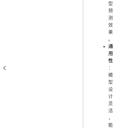
型
预
测
效
果
。
通
用
性
：
模
型
设
计
灵
活
，
能