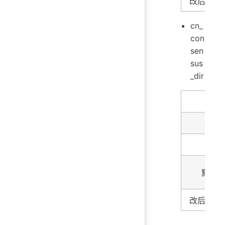
改后生效
cn_
con
sen
sus
_dir
名字
描述
类型
默认
改后生效