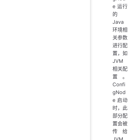
e 运行
的
Java
环境相
关参数
进行配
置，如
JVM
相关配
置。
Confi
gNod
e 启动
时，此
部分配
置会被
传给
JVM