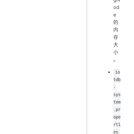
od
e
的
内
存
大
小
。
io
tdb
-
sys
tem
.pr
ope
rti
es