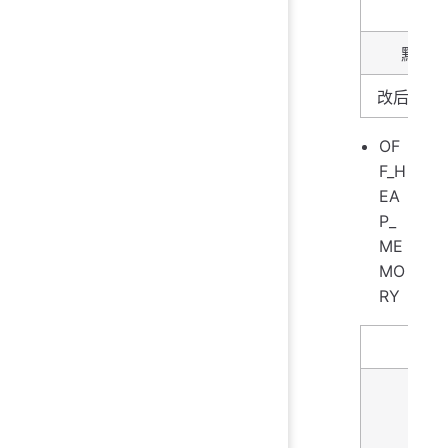
类型
默认
改后生效
OF
F_H
EA
P_
ME
MO
RY
名字
描述