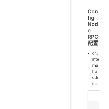
Con
fig
Nod
e
RPC
配置
cn_
inte
rna
l_a
ddr
ess
名字
描述