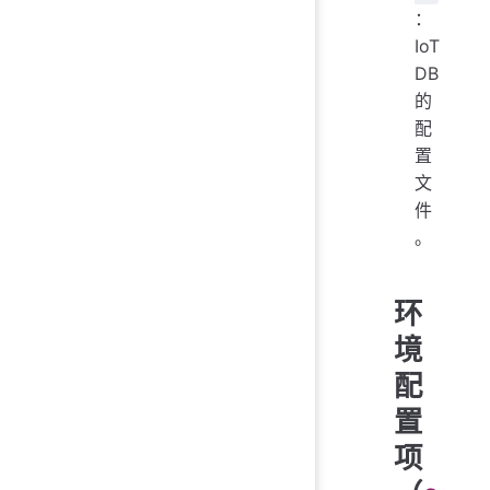
：
IoT
DB
的
配
置
文
件
。
环
境
配
置
项