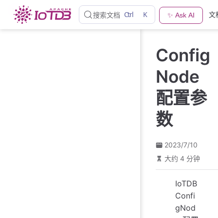
跳
Ctrl
K
文
搜索文档
✨ Ask AI
至
主
要
Config
內
容
Node
配置参
数
2023/7/10
大约 4 分钟
IoTDB
Confi
gNod