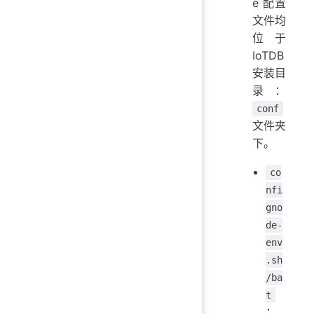
e 配置
文件均
位于
IoTDB
安装目
录：
conf
文件夹
下。
co
nfi
gno
de-
env
.sh
/ba
t
：