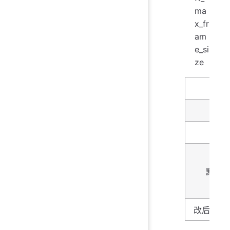
ma
x_fr
am
e_si
ze
名字
描述
类型
默认
改后生效