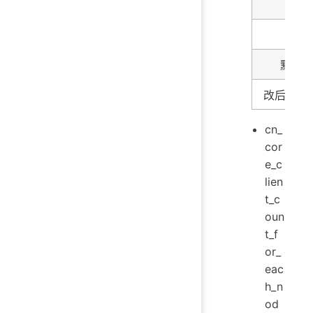
描述
类型
默认
改后生效
cn_
cor
e_c
lien
t_c
oun
t_f
or_
eac
h_n
od