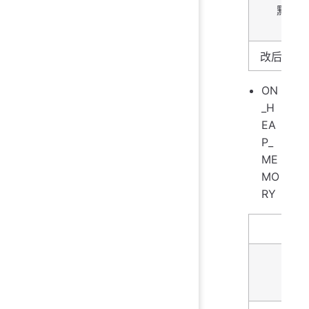
默认
改后生效
ON
_H
EA
P_
ME
MO
RY
名字
描述