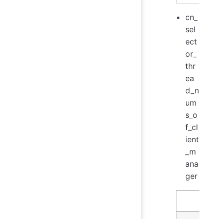
cn_
sel
ect
or_
thr
ea
d_n
um
s_o
f_cl
ient
_m
ana
ger
名字