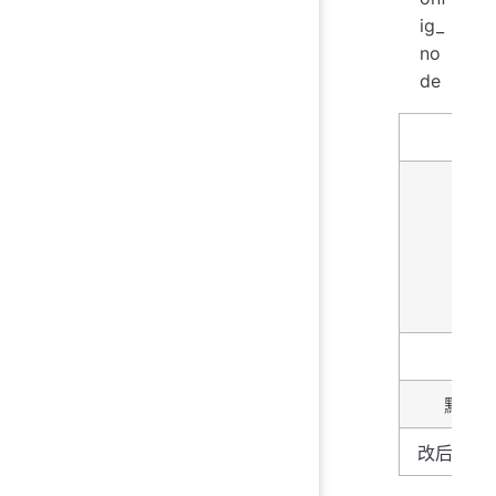
ig_
no
de
名字
描述
类型
默认
改后生效