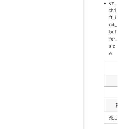
cn_
thri
ft_i
nit_
buf
fer_
siz
e
名字
描述
类型
默认
改后生效