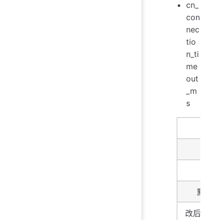
cn_
con
nec
tio
n_ti
me
out
_m
s
名字
描述
类型
默认
改后生效