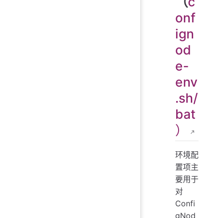
（
c
onf
ign
od
e-
env
.sh/
bat
）
环境配
置项主
要用于
对
Confi
gNod