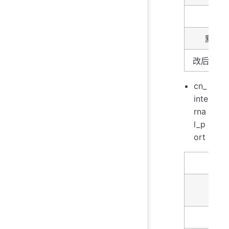
类型
默认
改后生效
cn_
inte
rna
l_p
ort
名字
描述
类型