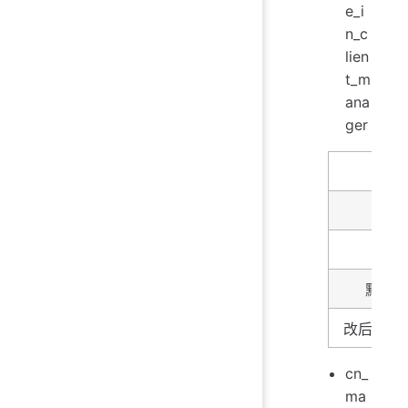
e_i
n_c
lien
t_m
ana
ger
名字
描述
类型
默认
改后生效
cn_
ma