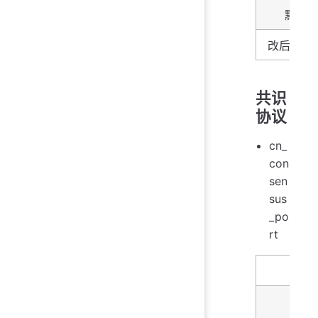
默认
改后生效
共识
协议
cn_
con
sen
sus
_po
rt
名字
描述