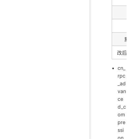
描述
类型
默认
改后生效
cn_
rpc
_ad
van
ce
d_c
om
pre
ssi
on_