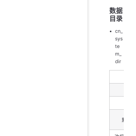
数据
目录
cn_
sys
te
m_
dir
名字
描述
类型
默认