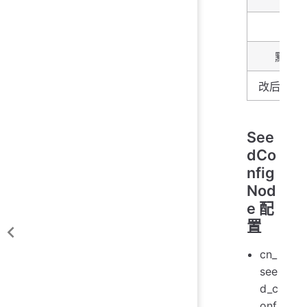
类型
默认
改后生效
See
dCo
nfig
Nod
e 配
置
cn_
see
d_c
onf