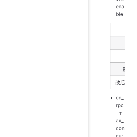
ena
ble
名字
描述
类型
默认
改后生效
cn_
rpc
_m
ax_
con
cur