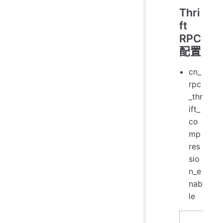
Thri
ft
RPC
配置
cn_
rpc
_thr
ift_
co
mp
res
sio
n_e
nab
le
名字