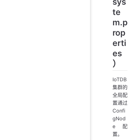
sys
te
m.p
rop
erti
es
）
IoTDB
集群的
全局配
置通过
Confi
gNod
e 配
置。