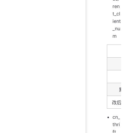
ren
t_cl
ient
_nu
m
名字
描述
类型
默认
改后生效
cn_
thri
ft_