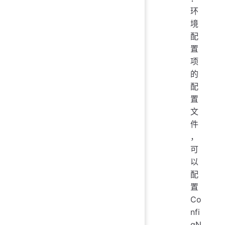
环
境
配
置
项
的
配
置
文
件
，
可
以
配
置
Co
nfi
gN