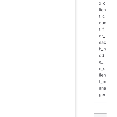
x_c
lien
t_c
oun
t_f
or_
eac
h_n
od
e_i
n_c
lien
t_m
ana
ger
名字