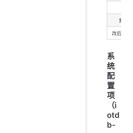
类型
默认
改后生效
系
统
配
置
项
（i
otd
b-