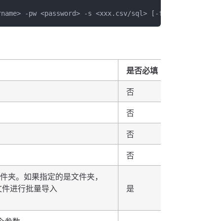
rname> -pw <password> -s <xxx.csv/sql> [-fd 
<
./failedDir
是否必填
127.0.0.1
否
6667
否
root
否
root
否
件夹。如果指定的是文件夹，
的文件进行批量导入
是