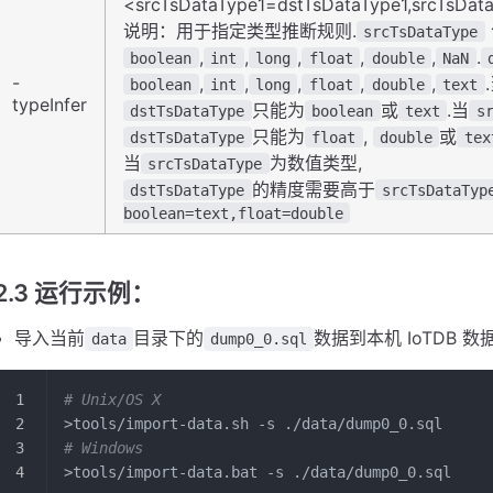
<srcTsDataType1=dstTsDataType1,srcTsDat
说明：用于指定类型推断规则.
srcTsDataType
,
,
,
,
,
.
boolean
int
long
float
double
NaN
-
,
,
,
,
,
boolean
int
long
float
double
text
typeInfer
只能为
或
.当
dstTsDataType
boolean
text
s
只能为
,
或
dstTsDataType
float
double
tex
当
为数值类型,
srcTsDataType
的精度需要高于
dstTsDataType
srcTsDataTyp
boolean=text,float=double
2.3 运行示例：
导入当前
目录下的
数据到本机 IoTDB 
data
dump0_0.sql
# Unix/OS X
>tools/import-data.sh -s ./data/dump0_0.sql
# Windows
>tools/import-data.bat -s ./data/dump0_0.sql