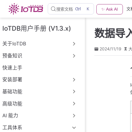
跳
Ctrl
K
文
搜索文档
✨ Ask AI
至
主
要
IoTDB用户手册 (V1.3.x)
数据导
內
容
关于IoTDB
2024/11/19
大
预备知识
快速上手
安装部署
基础功能
高级功能
AI 能力
工具体系