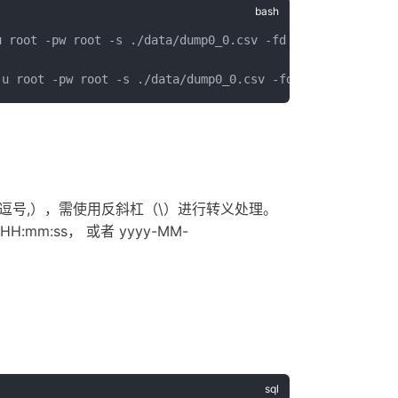
u root -pw root -s ./data/dump0_0.csv -fd ./failed/ -ali
-u root -pw root -s ./data/dump0_0.csv -fd ./failed/ -al
逗号,），需使用反斜杠（\）​进行转义处理。
HH:mm:ss， 或者 yyyy-MM-