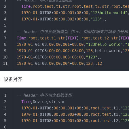
  Time
,
root
.
test
.
t1
.
str
,
root
.
test
.
t2
.
str
,
root
.
te
  1970
-
01
-01T08:
00
:
00
.
001
+
08
:
00
,
"123hello world"
  1970
-
01
-01T08:
00
:
00
.
002
+
08
:
00
,
"123"
,,
-- header 中包含数据类型（Text 类型数据支持加双引号
Time
,
root
.
test
.
t1
.
str
(
TEXT
),
root
.
test
.
t2
.
str
(
TEX
1970
-
01
-01T08:
00
:
00
.
001
+
08
:
00
,
"123hello world"
,
"
1970
-
01
-01T08:
00
:
00
.
002
+
08
:
00
,
123
,hello world,
12
1970
-
01
-01T08:
00
:
00
.
003
+
08
:
00
,
"123"
,,
1970
-
01
-01T08:
00
:
00
.
004
+
08
:
00
,
123
,,
12
设备对齐
-- header 中不包含数据类型
  Time
,Device,str,var
  1970
-
01
-01T08:
00
:
00
.
001
+
08
:
00
,
root
.
test
.t1,
"12
  1970
-
01
-01T08:
00
:
00
.
002
+
08
:
00
,
root
.
test
.t1,
"12
  1970
-
01
-01T08:
00
:
00
.
001
+
08
:
00
,
root
.
test
.t2,
"12