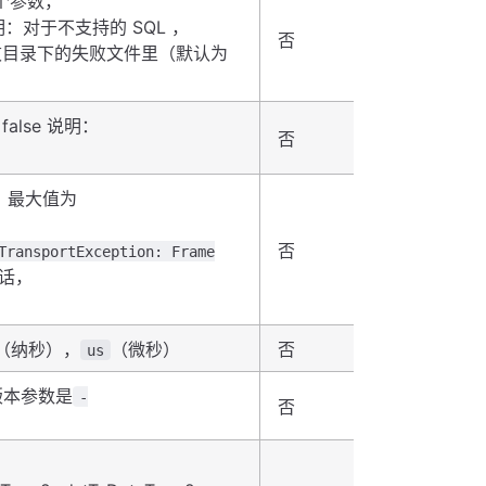
个参数，
对于不支持的 SQL ，
否
源文件名加
失败目录下的失败文件里（默认为
false 说明：
false
否
，最大值为
100000
否
TransportException: Frame
话，
ms
（纳秒），
（微秒）
否
us
版本参数是
-
10000
否