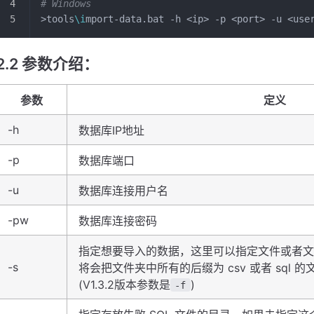
# Windows
>tools
\i
mport-data.bat -h <ip> -p <port> -u <use
2.2 参数介绍：
参数
定义
-h
数据库IP地址
-p
数据库端口
-u
数据库连接用户名
-pw
数据库连接密码
指定想要导入的数据，这里可以指定文件或者文
-s
将会把文件夹中所有的后缀为 csv 或者 sql 
(V1.3.2版本参数是
)
-f