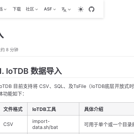
档
下载
社区
ASF
入
约 8 分钟
1. IoTDB 数据导入
IoTDB 目前支持将 CSV、SQL、及TsFile（IoTDB底
体功能如下：
文件格式
IoTDB工具
具体介绍
import-
CSV
可用于单个或一个目录的 
data.sh/bat