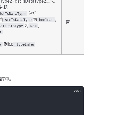
aType2=dstTsDataType2,...>。
包括
包括
dstTsDataType
.当
为
,
srcTsDataType
boolean
否
为
,
rcTsDataType
NaN
.
t
.例如:
e
-typeInfer
数据库中。