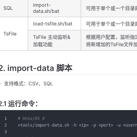
import-
SQL
可用于单个或一个目录的 
data.sh/bat
load-tsfile.sh/bat
可用于单个或一个目录的 T
TsFile
TsFile 主动监听&
根据用户配置，监听指定
加载功能
将新增加的TsFile文件加
2. import-data 脚本
支持格式：CSV、SQL
2.1 运行命令：
# Unix/OS X
>tools/import-data.sh -h <ip> -p <port> -u <user