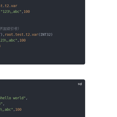
st
.
t2
.
var
,
"123\,abc"
,
100
和不加双引号）
T
),
root
.
test
.
t2
.
var
(INT32)
123\,abc"
,
100
3
3hello world"
,
3"
,
3\,abc"
,
100