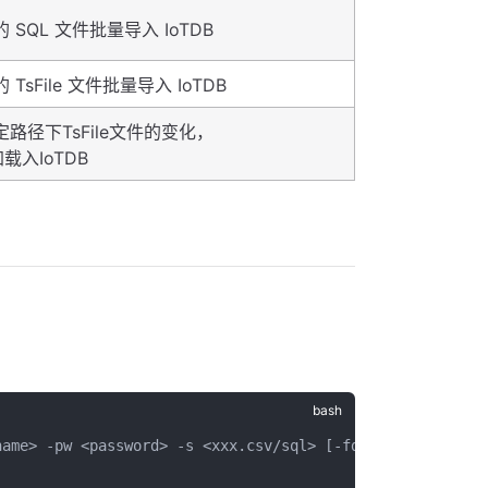
SQL 文件批量导入 IoTDB
sFile 文件批量导入 IoTDB
路径下TsFile文件的变化，
载入IoTDB
name> -pw <password> -s <xxx.csv/sql> [-fd 
<
./failedDire