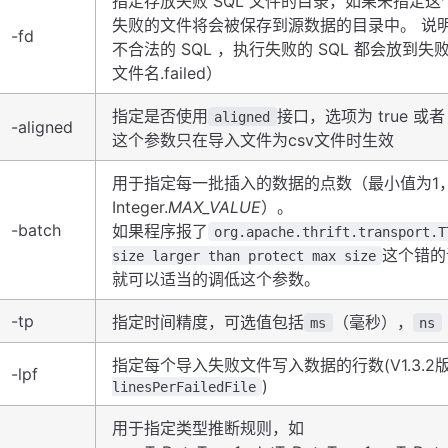
指定存放失败 SQL 文件的目录，如果未指定这
失败的文件将会被保存到源数据的目录中。 说明：
-fd
不合法的 SQL ，执行失败的 SQL 都会放到
文件名.failed）
指定是否使用
接口，选项为 true 或者 
aligned
-aligned
这个参数只在导入文件为csv文件时生效
用于指定每一批插入的数据的点数（最小值为1
Integer.
MAX_VALUE
）。
-batch
如果程序报了
org.apache.thrift.transport.T
这个错的
size larger than protect max size
就可以适当的调低这个参数。
-tp
指定时间精度，可选值包括
（毫秒），
ms
ns
指定每个导入失败文件写入数据的行数(V1.3.2
-lpf
)
linesPerFailedFile
用于指定类型推断规则，如