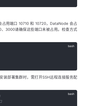
口 10710 和 10720，DataNode 会占
0、9190、3000请确保这些端口未被占用。检查方式
t安装部署集群时，需打开SSH远程连接服务配
务
口