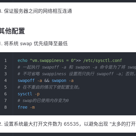
保证服务器之间的网络相互连通
其他配置
将系统 swap 优先级降至最低
echo
 "vm.swappiness = 0"
>> 
/etc/sysctl.conf
# 一起执行 swapoff -a 和 swapon -a 命令是为了将
# 不可省略 swappiness 设置而只执行 swapoff -a
swapoff
 -a
 && 
swapon
 -a
# 在不重启的情况下使配置生效。
sysctl
 -p
# swap的已使用内存变为0
free
 -m
设置系统最大打开文件数为 65535，以避免出现 "太多的打开