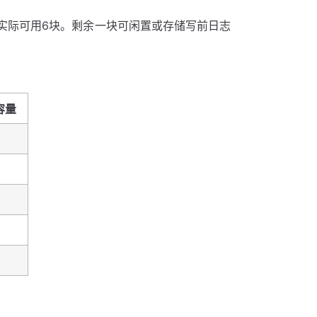
块盘实际可用6块。剩余一块可闲置或存储写前日志
容量