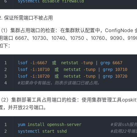
systemctl
 disable
 firewalld
保证所需端口不被占用
（1）集群占用端口的检查：在集群默认配置中，ConfigNode 会占用端
用端口 6667、10730、10740、10750 、10760、909
如下：
lsof
 -i:6667
  或
  netstat
 -tunp
 | 
grep
 6667
lsof
 -i:10710
  或
  netstat
 -tunp
 | 
grep
 10710
lsof
 -i:10720
  或
  netstat
 -tunp
 | 
grep
 10720
#如果命令有输出，则表示该端口已被占用。
（2）集群部署工具占用端口的检查：使用集群管理工具opski
置，并开放22号端口。
yum
 install
 openssh-server
            #安装ssh服
systemctl
 start
 sshd
                  #启用22号端