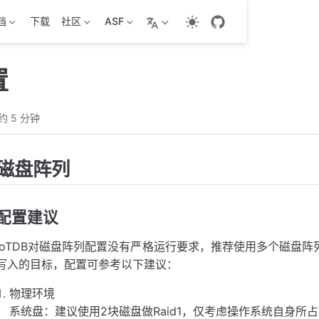
档
下载
社区
ASF
置
约 5 分钟
磁盘阵列
配置建议
IoTDB对磁盘阵列配置没有严格运行要求，推荐使用多个磁盘阵
写入的目标，配置可参考以下建议：
物理环境
系统盘：建议使用2块磁盘做Raid1，仅考虑操作系统自身所占