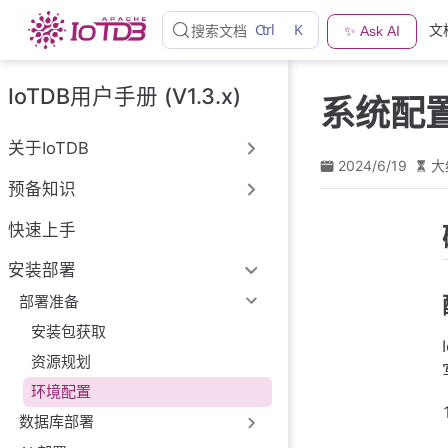
跳
Ctrl
K
文
搜索文档
✨ Ask AI
至
主
要
IoTDB用户手册 (V1.3.x)
系统配
內
容
关于IoTDB
2024/6/19
大
预备知识
快速上手
安装部署
部署准备
安装包获取
资源规划
环境配置
数据库部署