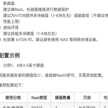
数据盘
建议做Raid，在磁盘维度进行数据保护
建议为IoTDB提供多块磁盘（1-6块左右）或磁盘组（不建议
性能上限）
虚拟环境
建议挂载多块硬盘（1-6块左右）
在部署 IoTDB 时，建议避免使用 NAS 等网络存储设备。
配置示例
示例1，4块3.5英寸硬盘
因服务器安装的硬盘较少，直接做Raid5即可，无需其他配置。
推荐配置如下：
使用分类
Raid类型
硬盘数量
冗余
可
RAID5
4
3
系统/数据盘
允许坏1块