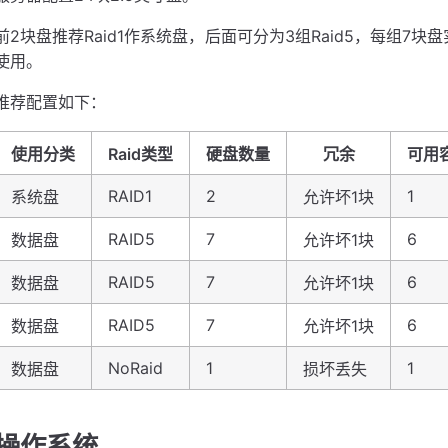
前2块盘推荐Raid1作系统盘，后面可分为3组Raid5，每组7
使用。
推荐配置如下：
使用分类
Raid类型
硬盘数量
冗余
可用
RAID1
2
1
系统盘
允许坏1块
RAID5
7
6
数据盘
允许坏1块
RAID5
7
6
数据盘
允许坏1块
RAID5
7
6
数据盘
允许坏1块
NoRaid
1
1
数据盘
损坏丢失
操作系统