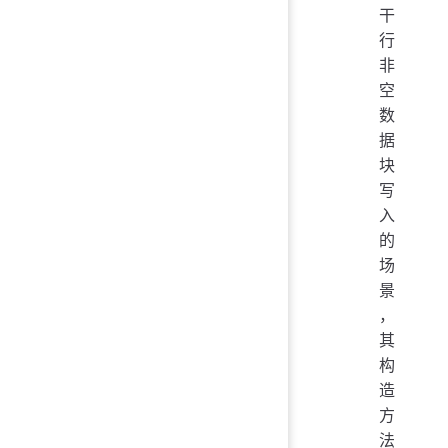
干
行
非
空
数
据
块
写
入
的
场
景
，
其
构
造
方
法