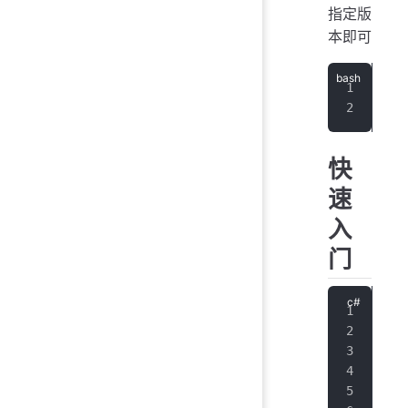
指定版
本即可
# 
dot
快
速
入
门
//
str
int
int