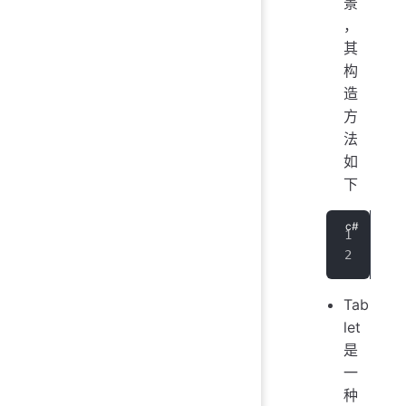
景
，
其
构
造
方
法
如
下
var
  n
Tab
let
是
一
种