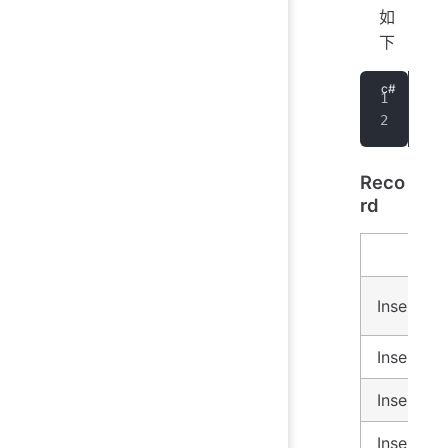
如
下
var
  n
Reco
rd
InsertRe
InsertRe
InsertRe
InsertRe