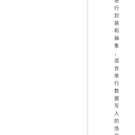
进
行
封
装
和
抽
象
，
适
合
单
行
数
据
写
入
的
场