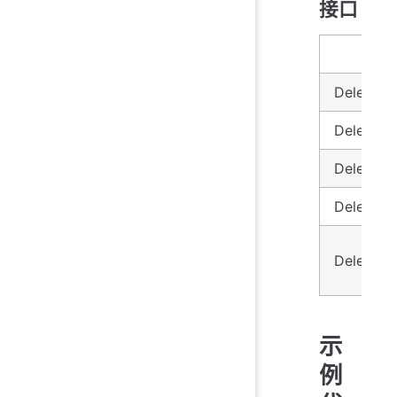
接口
DeleteSt
DeleteSt
DeleteTi
DeleteTi
DeleteDa
示
例