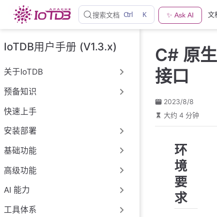
跳
Ctrl
K
文
搜索文档
✨ Ask AI
至
主
要
IoTDB用户手册 (V1.3.x)
C# 原生
內
容
接口
关于IoTDB
预备知识
2023/8/8
快速上手
大约 4 分钟
安装部署
环
基础功能
境
高级功能
要
AI 能力
求
工具体系