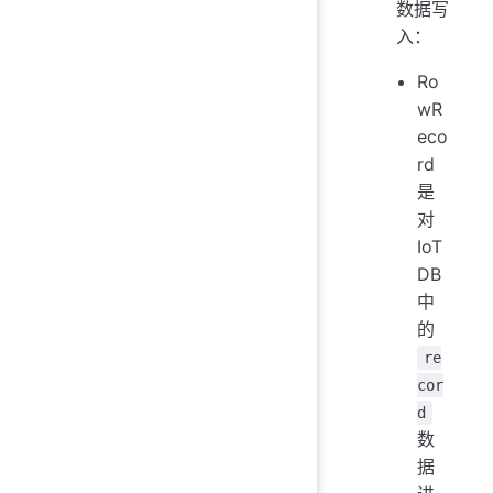
数据写
入：
Ro
wR
eco
rd
是
对
IoT
DB
中
的
re
cor
d
数
据