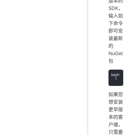
版本的
SDK，
输入如
下命令
即可安
装最新
的
NuGet
包
dot
如果您
想安装
更早版
本的客
户端，
只需要