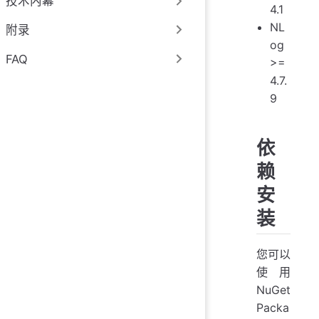
技术内幕
4.1
NL
附录
og
FAQ
>=
4.7.
9
依
赖
安
装
您可以
使用
NuGet
Packa