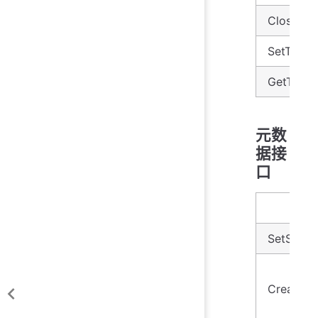
CloseDe
SetTime
GetTime
元数
据接
口
SetStora
CreateTi