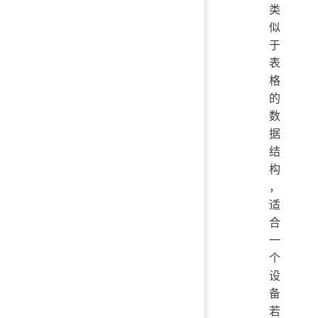
类
似
于
表
格
的
数
据
结
构
，
适
合
一
个
设
备
若