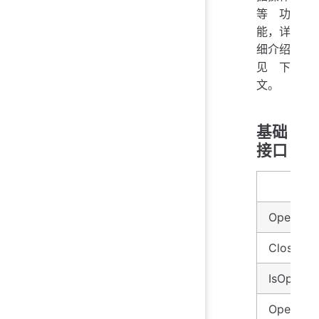
等功
能，详
细介绍
见下
文。
基础
接口
方
Open
Close
IsOpen
OpenDe