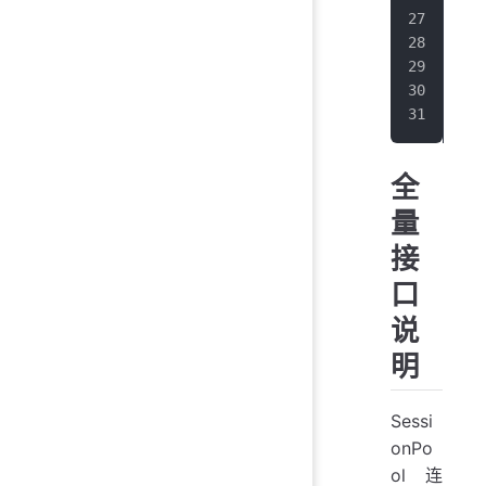
var
awa
//
awa
全
量
接
口
说
明
Sessi
onPo
ol 连