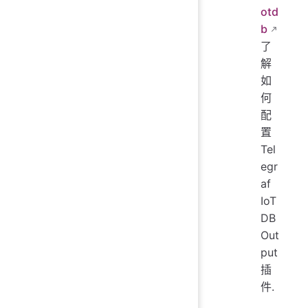
otd
b
了
解
如
何
配
置
Tel
egr
af
IoT
DB
Out
put
插
件.