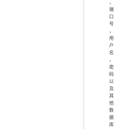
，
端
口
号
，
用
户
名
，
密
码
以
及
其
他
数
据
库