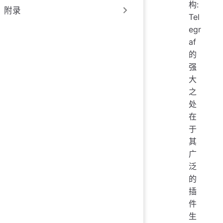
构:
附录
Tel
egr
af
的
强
大
之
处
在
于
其
广
泛
的
插
件
生