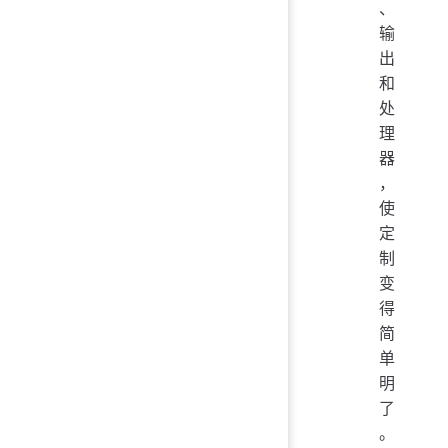
、
输
出
和
处
理
器
，
使
定
制
变
得
简
单
明
了
。