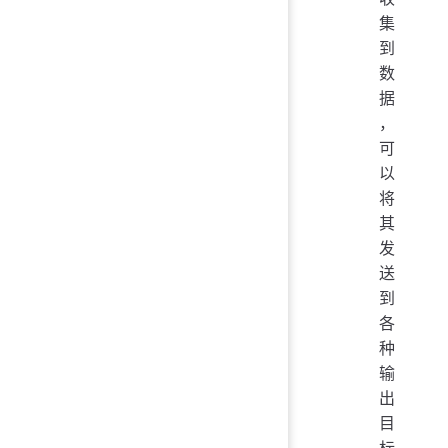
集
到
数
据
，
可
以
将
其
发
送
到
各
种
输
出
目