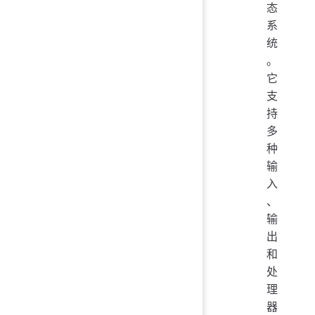
态
系
统
。
它
支
持
多
种
输
入
、
输
出
和
处
理
器