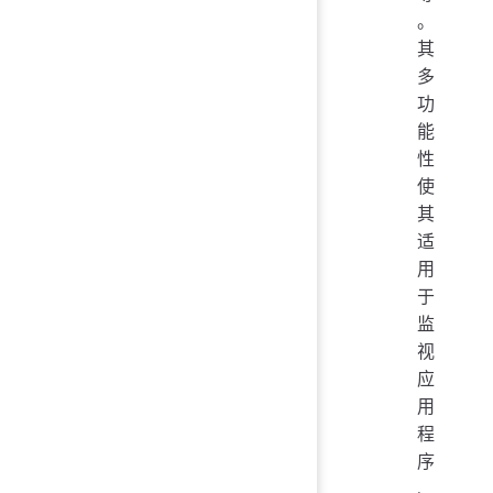
。
其
多
功
能
性
使
其
适
用
于
监
视
应
用
程
序
、