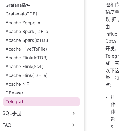
理和传
Grafana插件
输度量
Grafana(IoTDB)
数据,
Apache Zeppelin
由
Apache Spark(TsFile)
Influx
Apache Spark(IoTDB)
Data
开发。
Apache Hive(TsFile)
Telegr
Apache Flink(IoTDB)
af 有
Apache Flink(SQL)
以下这
Apache Flink(TsFile)
些特
Apache NiFi
点:
DBeaver
插
Telegraf
件
体
SQL手册
系
FAQ
结