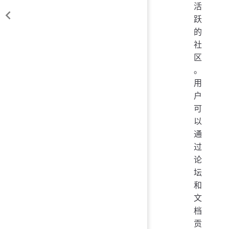
活
跃
的
社
区
。
用
户
可
以
通
过
论
坛
和
文
档
贡