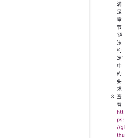
满
足
章
节
‘语
法
约
定’
中
的
要
求
查
看
htt
ps:
//gi
thu