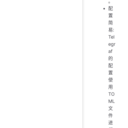
。
配
置
简
易:
Tel
egr
af
的
配
置
使
用
TO
ML
文
件
进