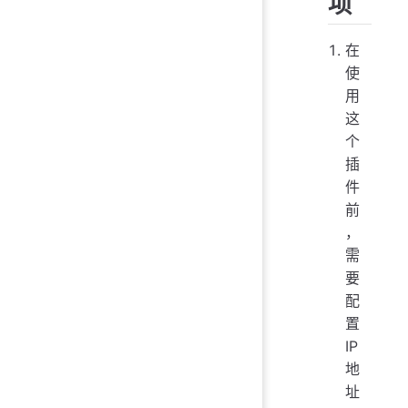
项
在
使
用
这
个
插
件
前
，
需
要
配
置
IP
地
址