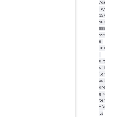
/da
ta/
157
502
888
595
6-
101
-
0.t
sfi
le'
aut
ore
gis
ter
=fa
ls