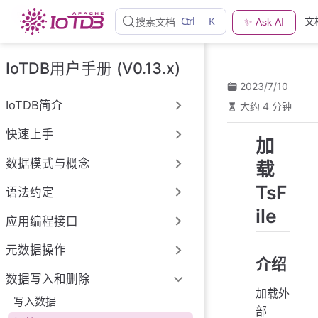
跳
Ctrl
K
文
搜索文档
✨ Ask AI
至
主
要
IoTDB用户手册 (V0.13.x)
內
2023/7/10
容
IoTDB简介
大约 4 分钟
快速上手
加
数据模式与概念
载
TsF
语法约定
ile
应用编程接口
元数据操作
介绍
数据写入和删除
加载外
写入数据
部