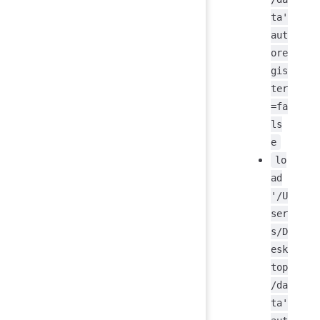
ta'
aut
ore
gis
ter
=fa
ls
e
lo
ad
'/U
ser
s/D
esk
top
/da
ta'