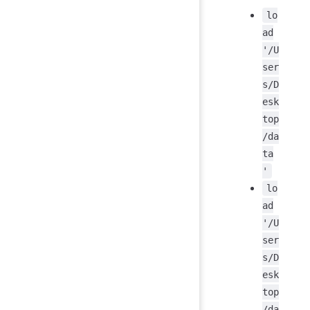
lo
ad
'/U
ser
s/D
esk
top
/da
ta
'
lo
ad
'/U
ser
s/D
esk
top
/da