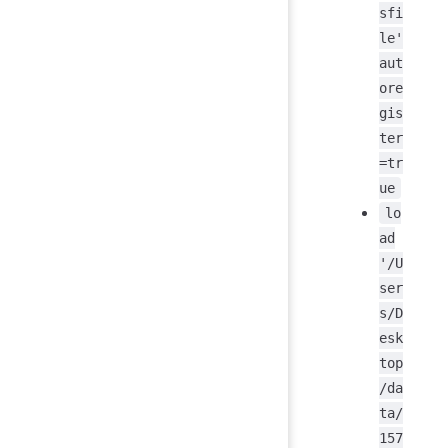
sfi
le'
aut
ore
gis
ter
=tr
ue
lo
ad
'/U
ser
s/D
esk
top
/da
ta/
157