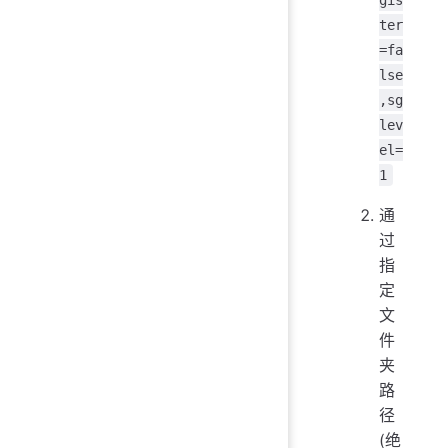
ter
=fa
lse
,sg
lev
el=
1
通
过
指
定
文
件
夹
路
径
(绝