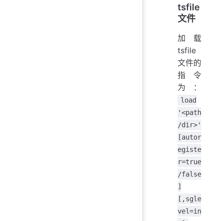
tsfile
文件
加载
tsfile
文件的
指令
为：
load
'<path
/dir>'
[autor
egiste
r=true
/false
]
[,sgle
vel=in