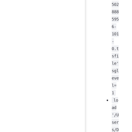
502
888
595
6-
101
-
0.t
sfi
le'
sgl
eve
l=
1
lo
ad
'/U
ser
s/D