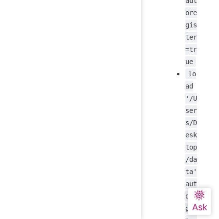
aut
ore
gis
ter
=tr
ue
lo
ad
'/U
ser
s/D
esk
top
/da
ta'
aut
ore
gis