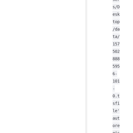
s/D
esk
top
/da
ta/
157
502
888
595
6-
101
-
0.t
sfi
le'
aut
ore
gis