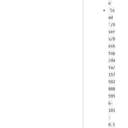
e
lo
ad
'/U
ser
s/D
esk
top
/da
ta/
157
502
888
595
6-
101
-
0.t