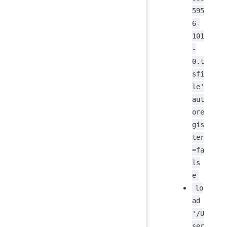
595
6-
101
-
0.t
sfi
le'
aut
ore
gis
ter
=fa
ls
e
lo
ad
'/U
ser