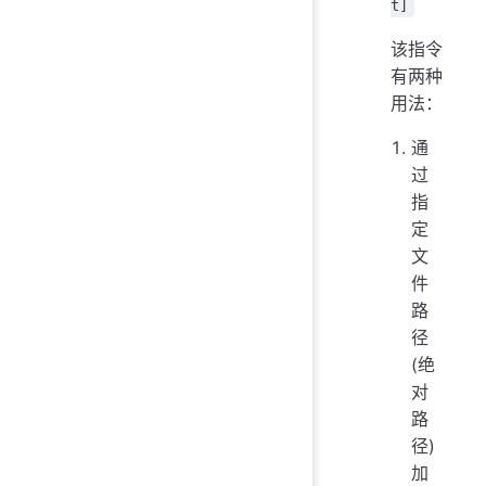
t]
该指令
有两种
用法：
通
过
指
定
文
件
路
径
(绝
对
路
径)
加