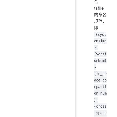
合
tsfile
的命名
规范，
即
{syst
emTime
}-
{versi
onNum}
-
{in_sp
ace_co
mpacti
on_num
}-
{cross
_space