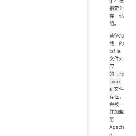
g
被
指定为
存储
组。
若待加
载的
tsfile
文件对
应
的
.re
sourc
文件
e
存在，
会被一
并加载
至
Apach
e