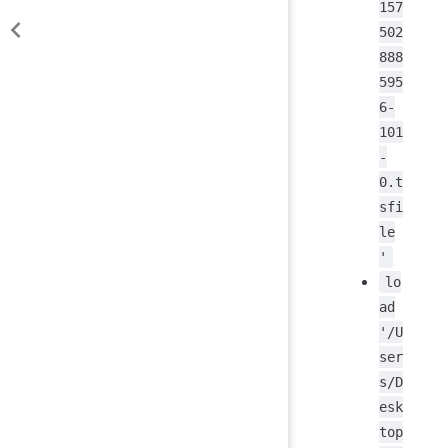
157
502
888
595
6-
101
-
0.t
sfi
le
'
lo
ad
'/U
ser
s/D
esk
top