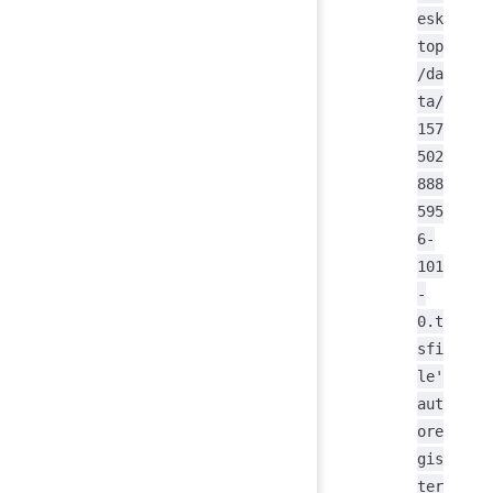
esk
top
/da
ta/
157
502
888
595
6-
101
-
0.t
sfi
le'
aut
ore
gis
ter