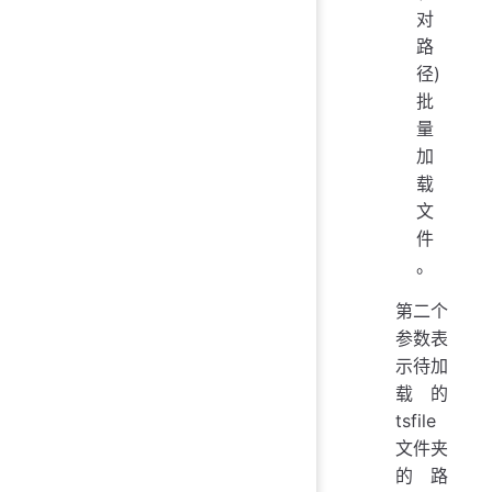
对
路
径)
批
量
加
载
文
件
。
第二个
参数表
示待加
载的
tsfile
文件夹
的路